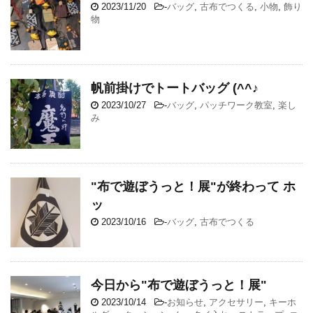
2023/11/20
-
バッグ
,
古布でつくる
,
小物
,
飾り
物
帆前掛けでトートバッグ (^^♪
2023/10/27
-
バッグ
,
パッチワーク教室
,
楽し
み
"布で遊ぼうっと！展"が終わって ホ
ッ
2023/10/16
-
バッグ
,
古布でつくる
今日から"布で遊ぼうっと！展"
2023/10/14
-
お知らせ
,
アクセサリー
,
キーホ