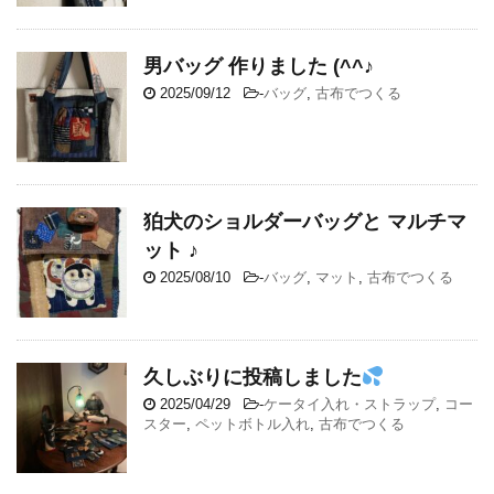
男バッグ 作りました (^^♪
2025/09/12
-
バッグ
,
古布でつくる
狛犬のショルダーバッグと マルチマ
ット ♪
2025/08/10
-
バッグ
,
マット
,
古布でつくる
久しぶりに投稿しました
2025/04/29
-
ケータイ入れ・ストラップ
,
コー
スター
,
ペットボトル入れ
,
古布でつくる