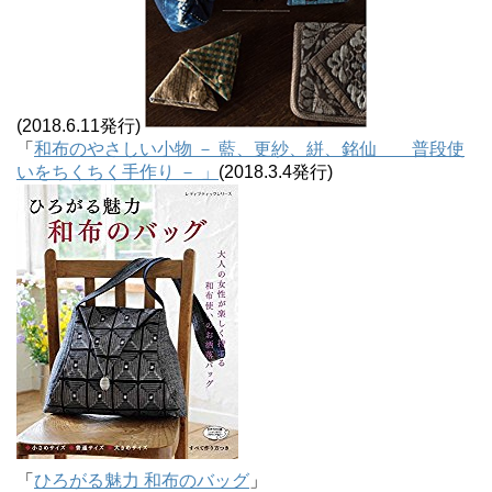
(2018.6.11発行)
「
和布のやさしい小物 － 藍、更紗、絣、銘仙 普段使
いをちくちく手作り － 」
(2018.3.4発行)
「
ひろがる魅力 和布のバッグ
」