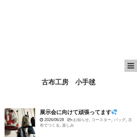
古布工房 小手毬
展示会に向けて頑張ってます
2026/06/28
-
お知らせ
,
コースター
,
バッグ
,
古
布でつくる
,
楽しみ