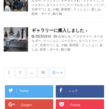
ルダー
,
クッション
,
ケータイ入れ・ストラップ
,
コ
ースター
,
タペストリー
,
テーブルセンター
,
バッグ
,
古布でつくる
,
小物
,
座布団・クッション
,
楽しみ
,
財布・ポーチ
,
飾り物
ギャラリーに搬入しました ♪
2023/10/14
-
お知らせ
,
アクセサリー
,
キーホ
ルダー
,
クッション
,
コースター
,
タペストリー
,
バ
ッグ
,
古布でつくる
,
小物
,
座布団・クッション
,
楽
しみ
,
財布・ポーチ
,
飾り物
1
2
…
58
次へ »
Twitter
シェア
Google+
Pocket