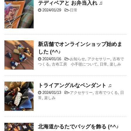
テディベアと お弁当入れ ♫
2024/01/29
-
日常
新店舗でオンラインショップ始めま
した (^^♪
2024/01/16
-
お知らせ
,
アクセサリー
,
古布で
つくる
,
古布工房 小手毬について
,
日常
,
楽しみ
トライアングルなペンダント ♫
2024/01/13
-
アクセサリー
,
古布でつくる
,
日
常
,
楽しみ
北海道かるたでバッグを飾る (^^♪