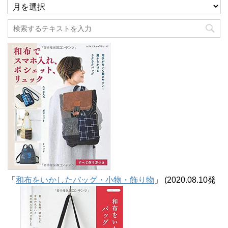
ア
ー
カ
イ
ブ
「
和布をいかしたバッグ・小物・飾り物
」 (2020.08.10発