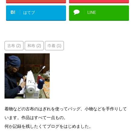
B!
はてブ
LINE
古布
和布
巾着
(2)
(2)
(1)
着物などの古布のはぎれを使ってバッグ、小物などを手作りして
います。作品はすべて一点もの。
何か記録を残したくてブログをはじめました。