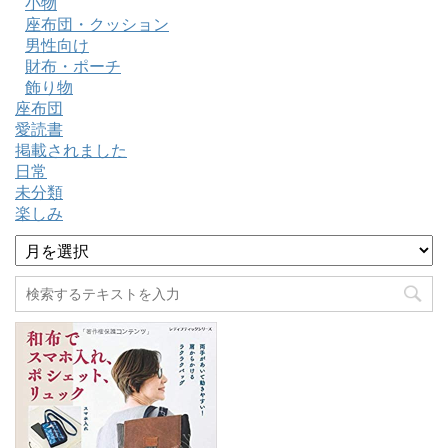
小物
座布団・クッション
男性向け
財布・ポーチ
飾り物
座布団
愛読書
掲載されました
日常
未分類
楽しみ
ア
ー
カ
イ
ブ