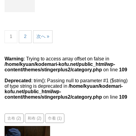
1
2
次へ »
Warning
: Trying to access array offset on false in
/home/kyuan/kodemari-kofu.net/public_html/wp-
content/themes/stingerplus2/category.php
on line
109
Deprecated
: trim(): Passing null to parameter #1 ($string)
of type string is deprecated in
/home/kyuan/kodemari-
kofu.net/public_html/wp-
content/themes/stingerplus2/category.php
on line
109
古布
和布
巾着
(2)
(2)
(1)