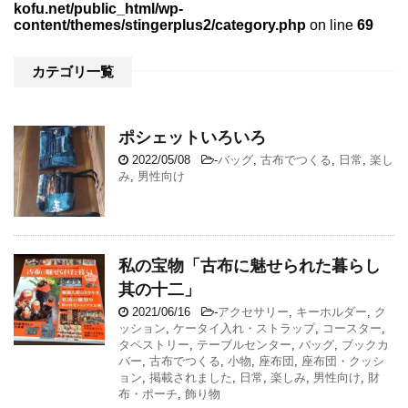
kofu.net/public_html/wp-
content/themes/stingerplus2/category.php
on line
69
カテゴリ一覧
ポシェットいろいろ
2022/05/08
-
バッグ
,
古布でつくる
,
日常
,
楽し
み
,
男性向け
私の宝物「古布に魅せられた暮らし
其の十二」
2021/06/16
-
アクセサリー
,
キーホルダー
,
ク
ッション
,
ケータイ入れ・ストラップ
,
コースター
,
タペストリー
,
テーブルセンター
,
バッグ
,
ブックカ
バー
,
古布でつくる
,
小物
,
座布団
,
座布団・クッシ
ョン
,
掲載されました
,
日常
,
楽しみ
,
男性向け
,
財
布・ポーチ
,
飾り物