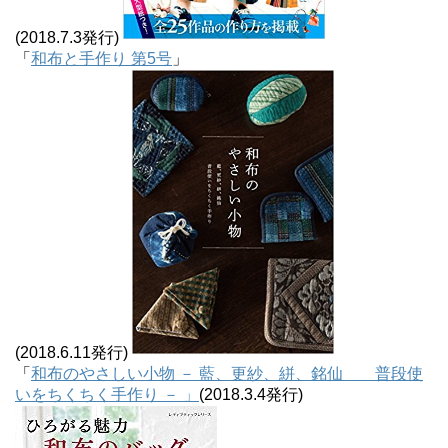
(2018.7.3発行)
「
和布と手作り 第5号
」
(2018.6.11発行)
「
和布のやさしい小物 － 藍、更紗、絣、銘仙 普段使
いをちくちく手作り － 」
(2018.3.4発行)