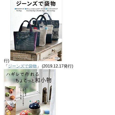
行)
「
ジーンズで袋物
」 (2019.12.17発行)