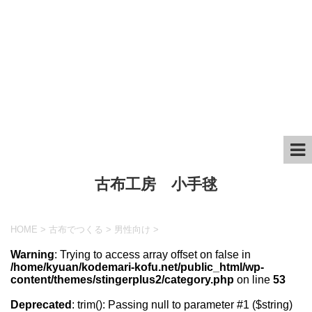
古布工房 小手毬
HOME
>
古布でつくる
>
男性向け
>
Warning
: Trying to access array offset on false in
/home/kyuan/kodemari-kofu.net/public_html/wp-
content/themes/stingerplus2/category.php
on line
53
Deprecated
: trim(): Passing null to parameter #1 ($string)