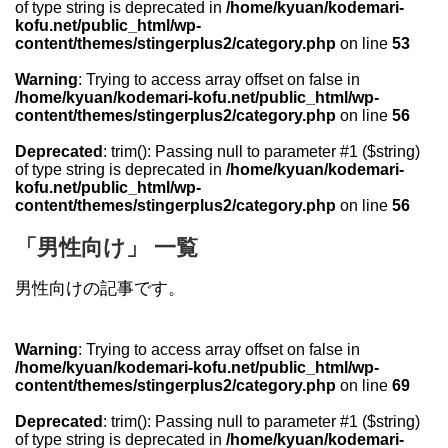
of type string is deprecated in
/home/kyuan/kodemari-
kofu.net/public_html/wp-
content/themes/stingerplus2/category.php
on line
53
Warning
: Trying to access array offset on false in
/home/kyuan/kodemari-kofu.net/public_html/wp-
content/themes/stingerplus2/category.php
on line
56
Deprecated
: trim(): Passing null to parameter #1 ($string)
of type string is deprecated in
/home/kyuan/kodemari-
kofu.net/public_html/wp-
content/themes/stingerplus2/category.php
on line
56
「男性向け」 一覧
男性向けの記事です。
Warning
: Trying to access array offset on false in
/home/kyuan/kodemari-kofu.net/public_html/wp-
content/themes/stingerplus2/category.php
on line
69
Deprecated
: trim(): Passing null to parameter #1 ($string)
of type string is deprecated in
/home/kyuan/kodemari-