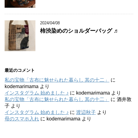
2024/04/08
柿渋染めのショルダーバッグ ♬
最近のコメント
私の宝物「古布に魅せられた暮らし 其の十二」
に
kodemarimama
より
インスタグラム 始めました ♪
に
kodemarimama
より
私の宝物「古布に魅せられた暮らし 其の十二」
に
酒井敦
子
より
インスタグラム 始めました ♪
に
渡辺秋子
より
母のスマホ入れ
に
kodemarimama
より