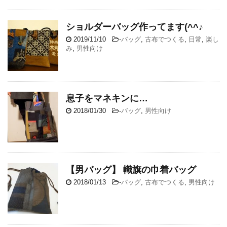
ショルダーバッグ作ってます(^^♪
2019/11/10
-
バッグ
,
古布でつくる
,
日常
,
楽し
み
,
男性向け
息子をマネキンに…
2018/01/30
-
バッグ
,
男性向け
【男バッグ】 幟旗の巾着バッグ
2018/01/13
-
バッグ
,
古布でつくる
,
男性向け