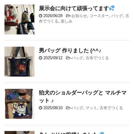
展示会に向けて頑張ってます
2026/06/28
-
お知らせ
,
コースター
,
バッグ
,
古
布でつくる
,
楽しみ
男バッグ 作りました (^^♪
2025/09/12
-
バッグ
,
古布でつくる
狛犬のショルダーバッグと マルチマ
ット ♪
2025/08/10
-
バッグ
,
マット
,
古布でつくる