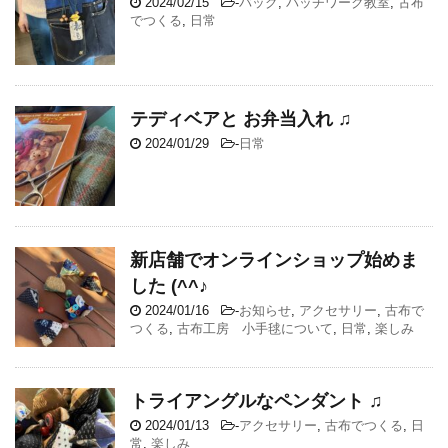
2024/02/15
-
バッグ
,
パッチワーク教室
,
古布
でつくる
,
日常
テディベアと お弁当入れ ♫
2024/01/29
-
日常
新店舗でオンラインショップ始めま
した (^^♪
2024/01/16
-
お知らせ
,
アクセサリー
,
古布で
つくる
,
古布工房 小手毬について
,
日常
,
楽しみ
トライアングルなペンダント ♫
2024/01/13
-
アクセサリー
,
古布でつくる
,
日
常
,
楽しみ