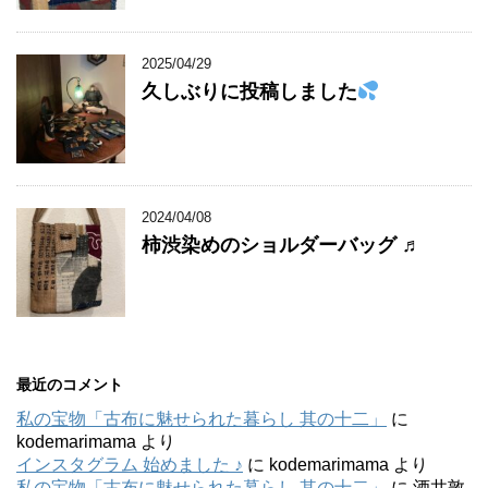
2025/04/29
久しぶりに投稿しました
2024/04/08
柿渋染めのショルダーバッグ ♬
最近のコメント
私の宝物「古布に魅せられた暮らし 其の十二」
に
kodemarimama
より
インスタグラム 始めました ♪
に
kodemarimama
より
私の宝物「古布に魅せられた暮らし 其の十二」
に
酒井敦