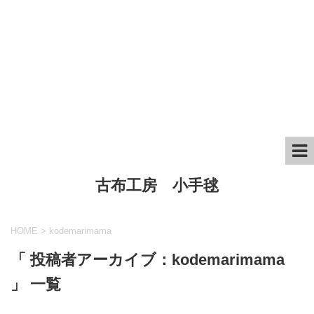
古布工房 小手毬
HOME
>
kodemarimama
「 投稿者アーカイブ：kodemarimama
」 一覧