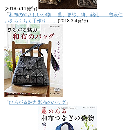
(2018.6.11発行)
「
和布のやさしい小物 － 藍、更紗、絣、銘仙 普段使
いをちくちく手作り － 」
(2018.3.4発行)
「
ひろがる魅力 和布のバッグ
」