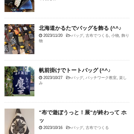
北海道かるたでバッグを飾る (^^♪
2023/11/20
-
バッグ
,
古布でつくる
,
小物
,
飾り
物
帆前掛けでトートバッグ (^^♪
2023/10/27
-
バッグ
,
パッチワーク教室
,
楽し
み
"布で遊ぼうっと！展"が終わって ホ
ッ
2023/10/16
-
バッグ
,
古布でつくる