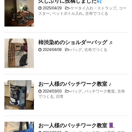
久しぶりに投稿しました
2025/04/29
-
ケータイ入れ・ストラップ
,
コー
スター
,
ペットボトル入れ
,
古布でつくる
柿渋染めのショルダーバッグ ♬
2024/04/08
-
バッグ
,
古布でつくる
お一人様のパッチワーク教室 ♪
2024/03/03
-
バッグ
,
パッチワーク教室
,
古布
でつくる
,
日常
お一人様のパッチワーク教室