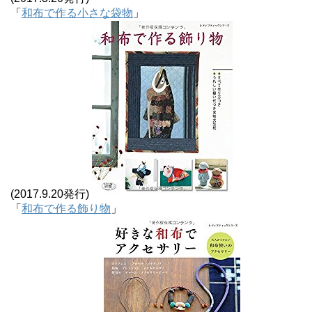
「
和布で作る小さな袋物
」
(2017.9.20発行)
「
和布で作る飾り物
」