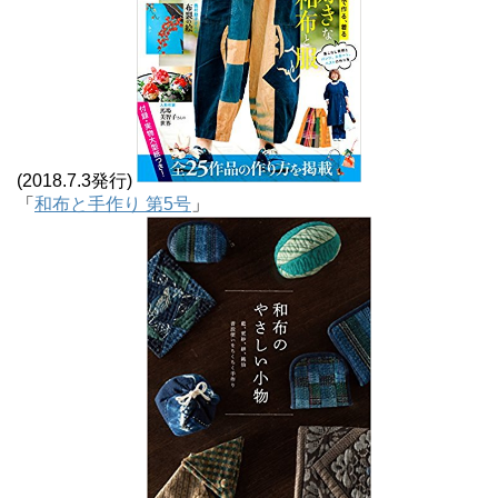
(2018.7.3発行)
「
和布と手作り 第5号
」