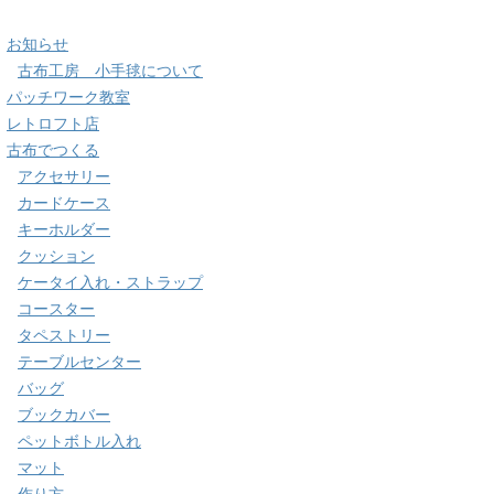
お知らせ
古布工房 小手毬について
パッチワーク教室
レトロフト店
古布でつくる
アクセサリー
カードケース
キーホルダー
クッション
ケータイ入れ・ストラップ
コースター
タペストリー
テーブルセンター
バッグ
ブックカバー
ペットボトル入れ
マット