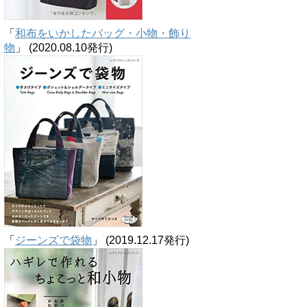
「
和布をいかしたバッグ・小物・飾り
物
」 (2020.08.10発行)
「
ジーンズで袋物
」 (2019.12.17発行)