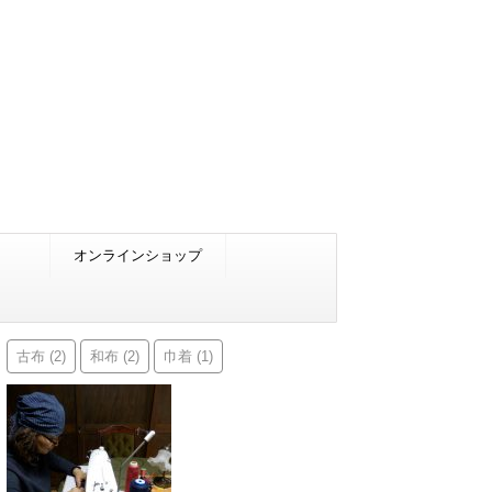
オンラインショップ
古布
和布
巾着
(2)
(2)
(1)