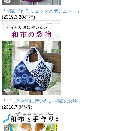
「
和布で作るリュックとポシェット
」
(2019.3.20発行)
「
ずっと大切に使いたい 和布の袋物
」
(2018.7.3発行)