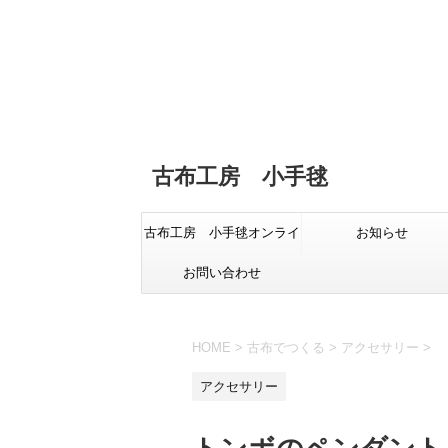
古布工房 小手毬
古布工房 小手毬オンライ
お知らせ
お問い合わせ
ンショップ
HOME
>
古布でつくる
>
アクセサリー
>
アクセサリー