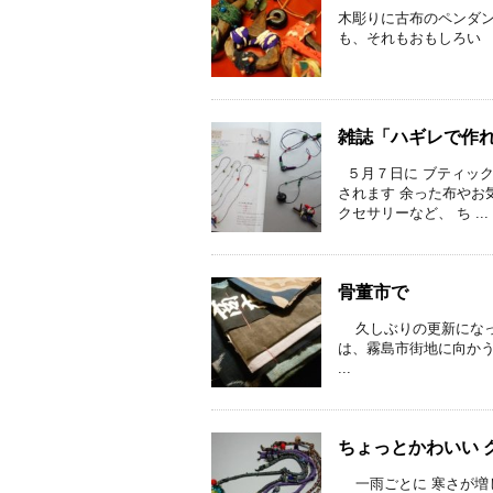
木彫りに古布のペンダン
も、それもおもしろい 
雑誌「ハギレで作れ
５月７日に ブティック
されます 余った布やお
クセサリーなど、 ち ...
骨董市で
久しぶりの更新になっ
は、霧島市街地に向かう
...
ちょっとかわいい 
一雨ごとに 寒さが増し