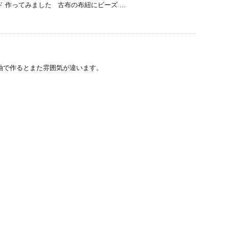
 作ってみました 古布の布紐にビーズ ...
ト
紬で作るとまた雰囲気が違います。