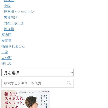
作り方
小物
座布団・クッション
男性向け
財布・ポーチ
飾り物
座布団
愛読書
掲載されました
日常
未分類
楽しみ
ア
ー
カ
イ
ブ