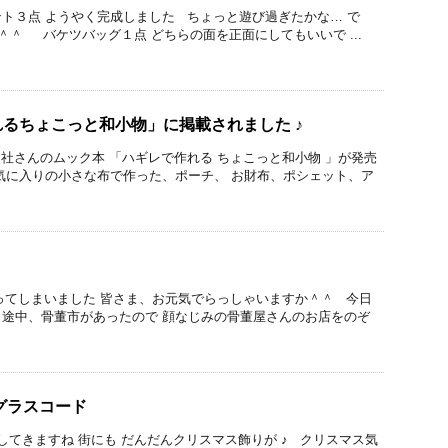
ト３点 ようやく完成しました ちょっと遊び過ぎたかな… で
＾＾ バケツバッグ１点 どちらの面を正面にしてもいいで ...
るちょこっと和小物」に掲載されました ♪
社さんのムック本 「ハギレで作れる ちょこっと和小物 」が発売
気に入りの小さな布で作った、ポーチ、 お財布、ポシェット、ア
てしまいました 皆さま、お元気でらっしゃいますか＾＾ 今日
途中、骨董市があったので 顔なじみの骨董屋さんのお店をのぞ
グラスコード
てきますね 街にも だんだんクリスマス飾りが ♪ クリスマス気