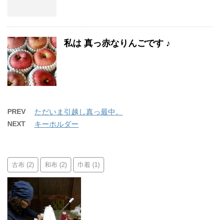
私は 真っ赤なりんごです ♪
PREV
ただいま引越し真っ最中。
NEXT
キーホルダー
古布
和布
巾着
(2)
(2)
(1)