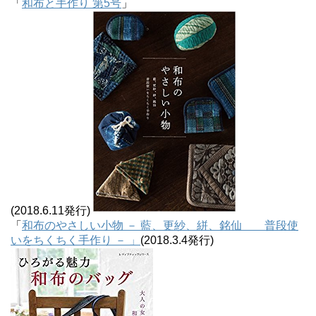
「
和布と手作り 第5号
」
(2018.6.11発行)
「
和布のやさしい小物 － 藍、更紗、絣、銘仙 普段使
いをちくちく手作り － 」
(2018.3.4発行)