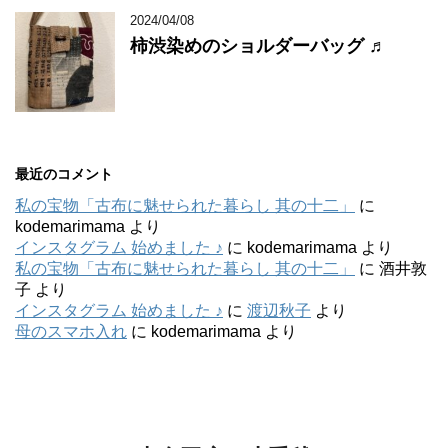
2024/04/08
柿渋染めのショルダーバッグ ♬
最近のコメント
私の宝物「古布に魅せられた暮らし 其の十二」
に
kodemarimama
より
インスタグラム 始めました ♪
に
kodemarimama
より
私の宝物「古布に魅せられた暮らし 其の十二」
に
酒井敦
子
より
インスタグラム 始めました ♪
に
渡辺秋子
より
母のスマホ入れ
に
kodemarimama
より