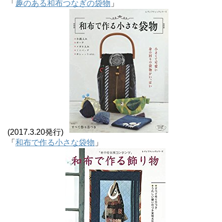
「
趣のある和布つなぎの袋物
」
(2017.3.20発行)
「
和布で作る小さな袋物
」