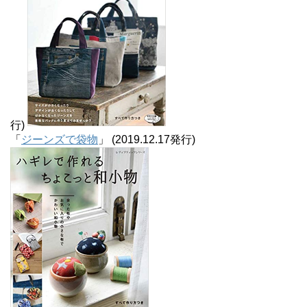
行)
「
ジーンズで袋物
」 (2019.12.17発行)