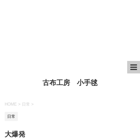
古布工房 小手毬
HOME
>
日常
>
日常
大爆発