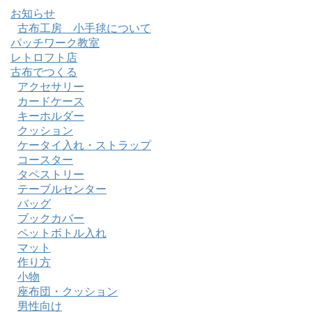
お知らせ
古布工房 小手毬について
パッチワーク教室
レトロフト店
古布でつくる
アクセサリー
カードケース
キーホルダー
クッション
ケータイ入れ・ストラップ
コースター
タペストリー
テーブルセンター
バッグ
ブックカバー
ペットボトル入れ
マット
作り方
小物
座布団・クッション
男性向け