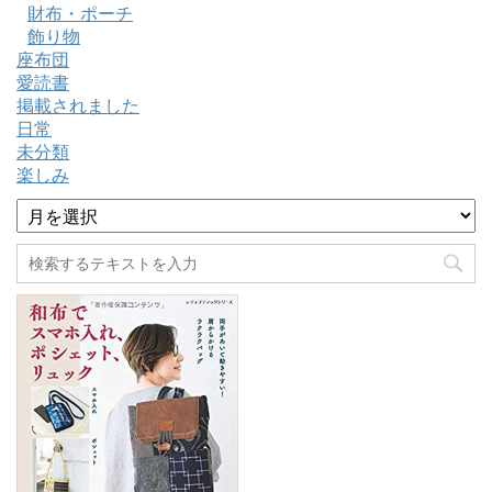
財布・ポーチ
飾り物
座布団
愛読書
掲載されました
日常
未分類
楽しみ
ア
ー
カ
イ
ブ