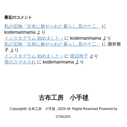
最近のコメント
私の宝物「古布に魅せられた暮らし 其の十二」
に
kodemarimama
より
インスタグラム 始めました ♪
に
kodemarimama
より
私の宝物「古布に魅せられた暮らし 其の十二」
に
酒井敦
子
より
インスタグラム 始めました ♪
に
渡辺秋子
より
母のスマホ入れ
に
kodemarimama
より
古布工房 小手毬
Copyright© 古布工房 小手毬 , 2026 All Rights Reserved Powered by
STINGER
.