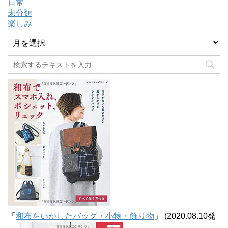
日常
未分類
楽しみ
ア
ー
カ
イ
ブ
「
和布をいかしたバッグ・小物・飾り物
」 (2020.08.10発