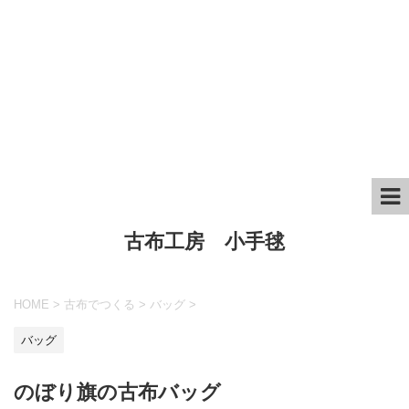
古布工房 小手毬
HOME
>
古布でつくる
>
バッグ
>
バッグ
のぼり旗の古布バッグ