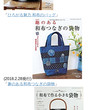
「
ひろがる魅力 和布のバッグ
」
(2018.2.28発行)
「
趣のある和布つなぎの袋物
」