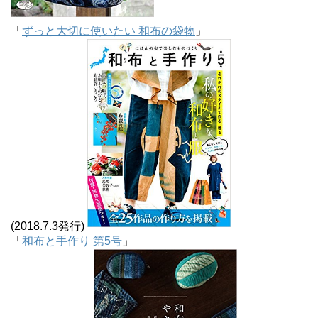
「
ずっと大切に使いたい 和布の袋物
」
(2018.7.3発行)
「
和布と手作り 第5号
」