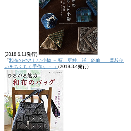
(2018.6.11発行)
「
和布のやさしい小物 － 藍、更紗、絣、銘仙 普段使
いをちくちく手作り － 」
(2018.3.4発行)