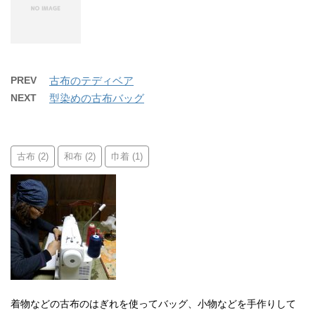
PREV
古布のテディベア
NEXT
型染めの古布バッグ
古布
和布
巾着
(2)
(2)
(1)
着物などの古布のはぎれを使ってバッグ、小物などを手作りして