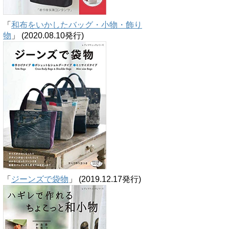
「
和布をいかしたバッグ・小物・飾り
物
」 (2020.08.10発行)
「
ジーンズで袋物
」 (2019.12.17発行)