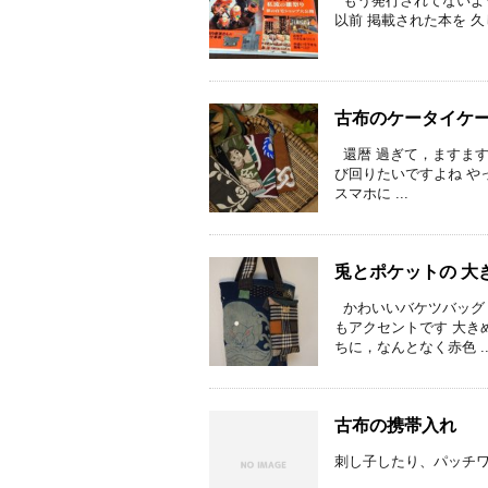
もう発行されてないよう
以前 掲載された本を 久
古布のケータイケ
還暦 過ぎて，ますます
び回りたいですよね や
スマホに ...
兎とポケットの 大
かわいいバケツバッグ 
もアクセントです 大き
ちに，なんとなく赤色 ..
古布の携帯入れ
刺し子したり、パッチ