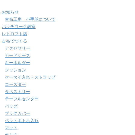
お知らせ
古布工房 小手毬について
パッチワーク教室
レトロフト店
古布でつくる
アクセサリー
カードケース
キーホルダー
クッション
ケータイ入れ・ストラップ
コースター
タペストリー
テーブルセンター
バッグ
ブックカバー
ペットボトル入れ
マット