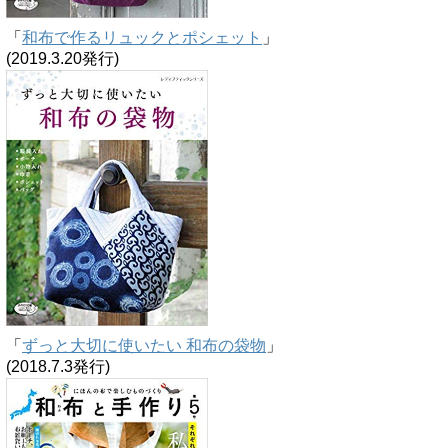
「
和布で作るリュックとポシェット
」
(2019.3.20発行)
「
ずっと大切に使いたい 和布の袋物
」
(2018.7.3発行)