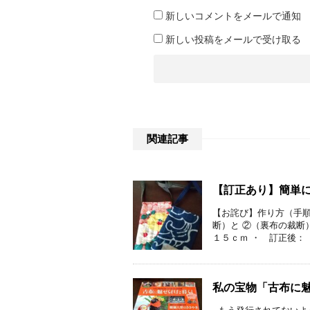
新しいコメントをメールで通知
新しい投稿をメールで受け取る
関連記事
【訂正あり】簡単
【お詫び】作り方（手順
断）と ②（裏布の裁断
１５ｃｍ ・ 訂正後： ３
私の宝物「古布に魅