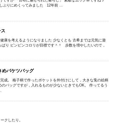
ですが 「古布に魅せられた暮らし」 素敵なムック本ですね ♪
しぶりにめくってみました 12年前 ...
ース
健康を考えるようになりました 少なくとも 古希までは元気に遊
っぱり ピンピンコロリが目標です＾＾ 歩数を増やしたいので，
きめバケツバッグ
完成。 格子柄で作ったポケットを外付けにして，大きな兎の絵柄
めのバッグですが，入れるものが少ないときでもOK。 作ってるう
.
ワークしたり。