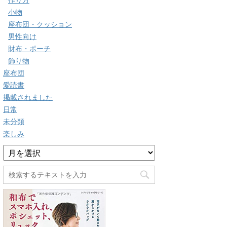
作り方
小物
座布団・クッション
男性向け
財布・ポーチ
飾り物
座布団
愛読書
掲載されました
日常
未分類
楽しみ
ア
ー
カ
イ
ブ