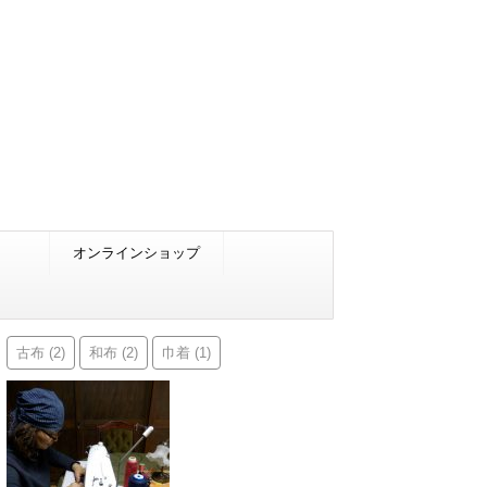
オンラインショップ
古布
和布
巾着
(2)
(2)
(1)