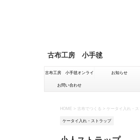
古布工房 小手毬
古布工房 小手毬オンライ
お知らせ
お問い合わせ
ンショップ
HOME
>
古布でつくる
>
ケータイ入れ・ス
ケータイ入れ・ストラップ