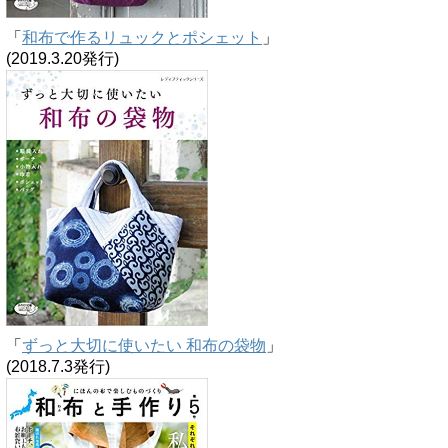
「
和布で作るリュックとポシェット
」
(2019.3.20発行)
「
ずっと大切に使いたい 和布の袋物
」
(2018.7.3発行)