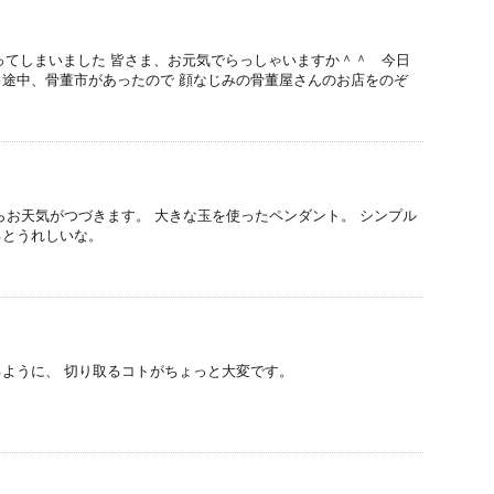
てしまいました 皆さま、お元気でらっしゃいますか＾＾ 今日
途中、骨董市があったので 顔なじみの骨董屋さんのお店をのぞ
らお天気がつづきます。 大きな玉を使ったペンダント。 シンプル
るとうれしいな。
ように、 切り取るコトがちょっと大変です。