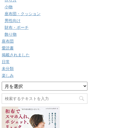
作り方
小物
座布団・クッション
男性向け
財布・ポーチ
飾り物
座布団
愛読書
掲載されました
日常
未分類
楽しみ
ア
ー
カ
イ
ブ