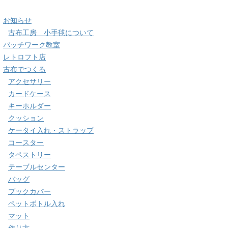
お知らせ
古布工房 小手毬について
パッチワーク教室
レトロフト店
古布でつくる
アクセサリー
カードケース
キーホルダー
クッション
ケータイ入れ・ストラップ
コースター
タペストリー
テーブルセンター
バッグ
ブックカバー
ペットボトル入れ
マット