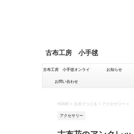
古布工房 小手毬
古布工房 小手毬オンライ
お知らせ
お問い合わせ
ンショップ
HOME
>
古布でつくる
>
アクセサリー
>
アクセサリー