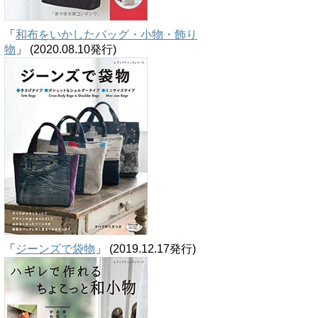
「
和布をいかしたバッグ・小物・飾り
物
」 (2020.08.10発行)
「
ジーンズで袋物
」 (2019.12.17発行)