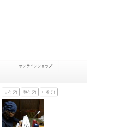
オンラインショップ
古布
和布
巾着
(2)
(2)
(1)