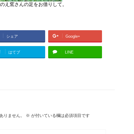
のえ窯さんの足をお借りして。
シェア
Google+
!
はてブ
LINE
ありません。
※
が付いている欄は必須項目です