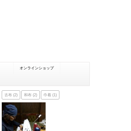
オンラインショップ
古布
和布
巾着
(2)
(2)
(1)