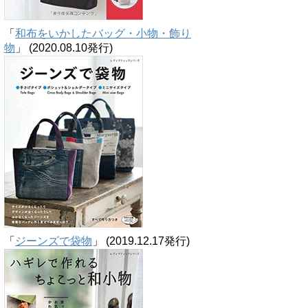
「
和布をいかしたバッグ・小物・飾り
物
」 (2020.08.10発行)
「
ジーンズで袋物
」 (2019.12.17発行)