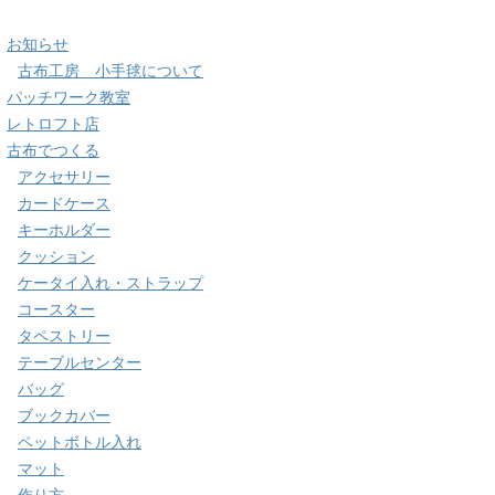
お知らせ
古布工房 小手毬について
パッチワーク教室
レトロフト店
古布でつくる
アクセサリー
カードケース
キーホルダー
クッション
ケータイ入れ・ストラップ
コースター
タペストリー
テーブルセンター
バッグ
ブックカバー
ペットボトル入れ
マット