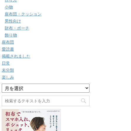
作り方
小物
座布団・クッション
男性向け
財布・ポーチ
飾り物
座布団
愛読書
掲載されました
日常
未分類
楽しみ
ア
ー
カ
イ
ブ