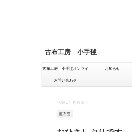
古布工房 小手毬
古布工房 小手毬オンライ
お知らせ
お問い合わせ
ンショップ
HOME
>
座布団
>
座布団