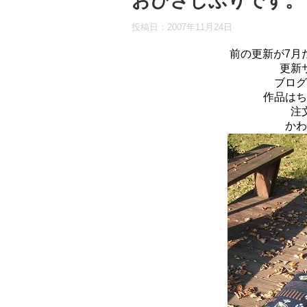
おひさしぶりです。
投稿日：
2007年11月24日
前の更新が7月
更新
ブログ
作品はち
注
かわ