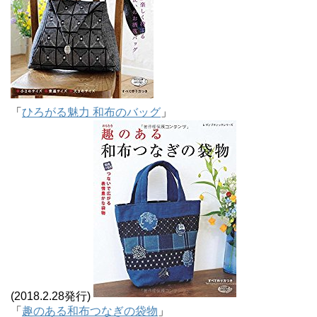
「
ひろがる魅力 和布のバッグ
」
(2018.2.28発行)
「
趣のある和布つなぎの袋物
」