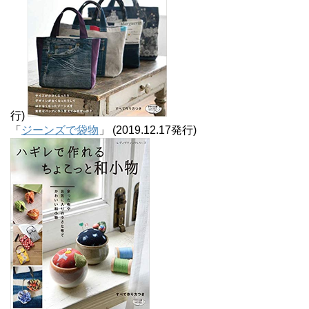
行)
「
ジーンズで袋物
」 (2019.12.17発行)