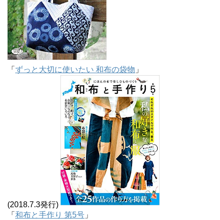
「
ずっと大切に使いたい 和布の袋物
」
(2018.7.3発行)
「
和布と手作り 第5号
」