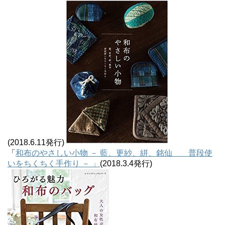
(2018.6.11発行)
「
和布のやさしい小物 － 藍、更紗、絣、銘仙 普段使
いをちくちく手作り － 」
(2018.3.4発行)