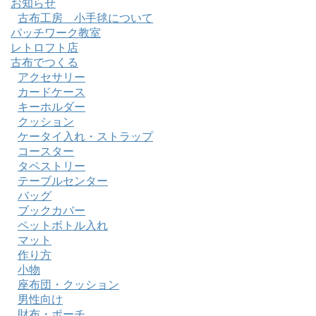
お知らせ
古布工房 小手毬について
パッチワーク教室
レトロフト店
古布でつくる
アクセサリー
カードケース
キーホルダー
クッション
ケータイ入れ・ストラップ
コースター
タペストリー
テーブルセンター
バッグ
ブックカバー
ペットボトル入れ
マット
作り方
小物
座布団・クッション
男性向け
財布・ポーチ