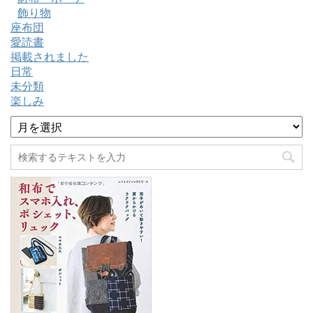
飾り物
座布団
愛読書
掲載されました
日常
未分類
楽しみ
ア
ー
カ
イ
ブ