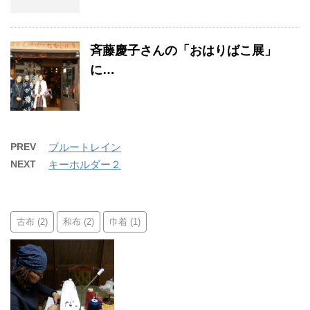
斉藤慶子さんの「おはりばこ展」
に…
PREV
ブルートレイン
NEXT
キーホルダー２
古布
和布
巾着
(2)
(2)
(1)