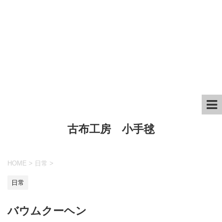
古布工房 小手毬
HOME
>
日常
>
日常
バウムクーヘン