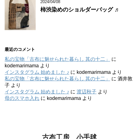
2024/04/08
柿渋染めのショルダーバッグ ♬
最近のコメント
私の宝物「古布に魅せられた暮らし 其の十二」
に
kodemarimama
より
インスタグラム 始めました ♪
に
kodemarimama
より
私の宝物「古布に魅せられた暮らし 其の十二」
に
酒井敦
子
より
インスタグラム 始めました ♪
に
渡辺秋子
より
母のスマホ入れ
に
kodemarimama
より
古布工房 小手毬