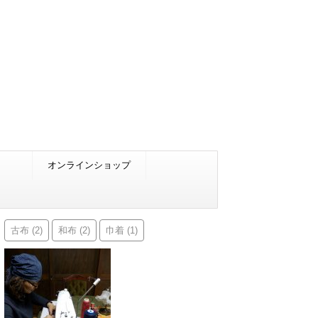
オンラインショップ
古布
和布
巾着
(2)
(2)
(1)