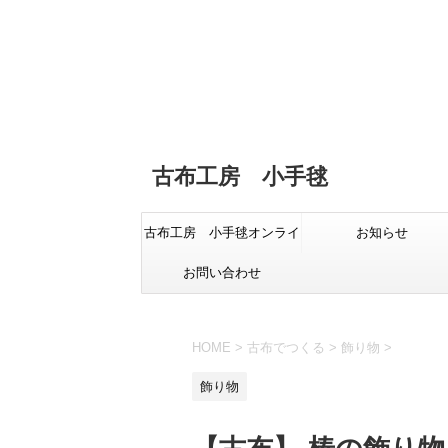
古布工房 小手毬
古布工房 小手毬オンライ
お知らせ
お問い合わせ
ンショップ
HOME
>
古布でつくる
>
飾り物
>
飾り物