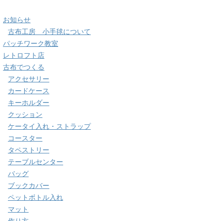
お知らせ
古布工房 小手毬について
パッチワーク教室
レトロフト店
古布でつくる
アクセサリー
カードケース
キーホルダー
クッション
ケータイ入れ・ストラップ
コースター
タペストリー
テーブルセンター
バッグ
ブックカバー
ペットボトル入れ
マット