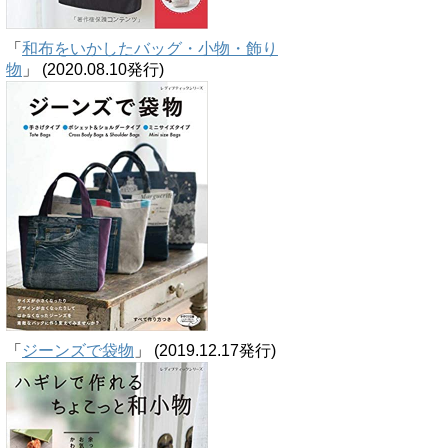
「
和布をいかしたバッグ・小物・飾り
物
」 (2020.08.10発行)
「
ジーンズで袋物
」 (2019.12.17発行)