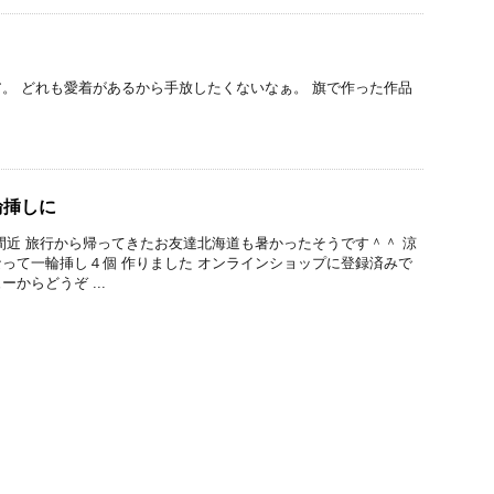
。 どれも愛着があるから手放したくないなぁ。 旗で作った作品
輪挿しに
間近 旅行から帰ってきたお友達北海道も暑かったそうです＾＾ 涼
って一輪挿し４個 作りました オンラインショップに登録済みで
からどうぞ ...