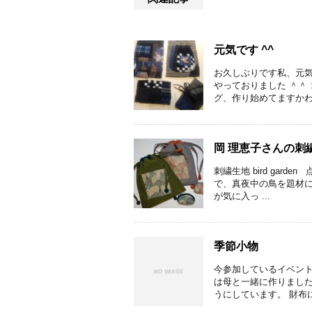
元気です ^^
お久しぶりです私、元気
やっておりました ＾＾
グ、作り始めてますかわい
岡 理恵子さんの刺
刺繍生地 bird gar
で、真夜中の鳥を題材に
が気に入っ ...
季節小物
今参加しているイベント
は母と一緒に作りました
うにしています。 財布には