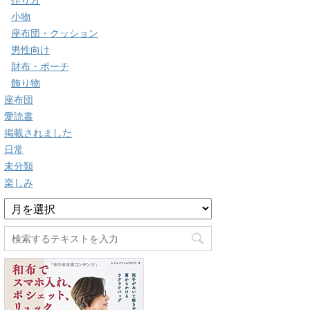
作り方
小物
座布団・クッション
男性向け
財布・ポーチ
飾り物
座布団
愛読書
掲載されました
日常
未分類
楽しみ
ア
ー
カ
イ
ブ