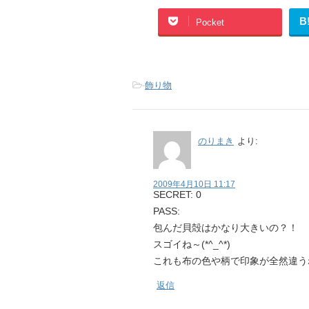
B
Pocket
-
飾り物
のりまき
より:
2009年4月10日 11:17
SECRET: 0
PASS:
包んだ貝殻はかなり大きいの？！
スゴイね～(*^_^*)
これも布の色や柄で印象が全然違う
返信