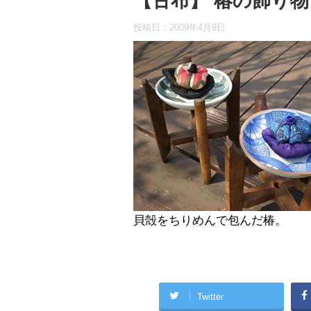
【古布】 椿の飾り物
投稿日：
2009年4月9日
貝殻をちりめんで包んだ椿。
Twitter