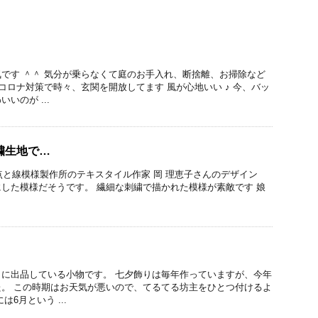
です ＾＾ 気分が乗らなくて庭のお手入れ、断捨離、お掃除など
 コロナ対策で時々、玄関を開放してます 風が心地いい ♪ 今、バッ
いのが ...
繍生地で…
den 点と線模様製作所のテキスタイル作家 岡 理恵子さんのデザイン
した模様だそうです。 繊細な刺繍で描かれた模様が素敵です 娘
に出品している小物です。 七夕飾りは毎年作っていますが、今年
。 この時期はお天気が悪いので、てるてる坊主をひとつ付けるよ
6月という ...