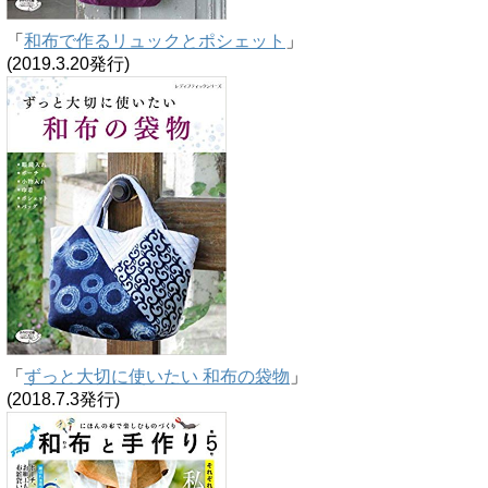
「
和布で作るリュックとポシェット
」
(2019.3.20発行)
「
ずっと大切に使いたい 和布の袋物
」
(2018.7.3発行)