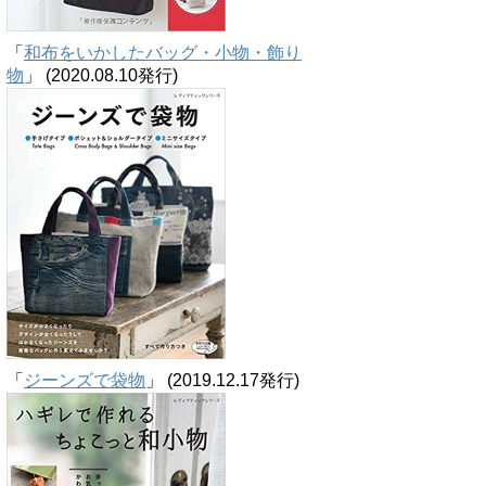
「
和布をいかしたバッグ・小物・飾り
物
」 (2020.08.10発行)
「
ジーンズで袋物
」 (2019.12.17発行)