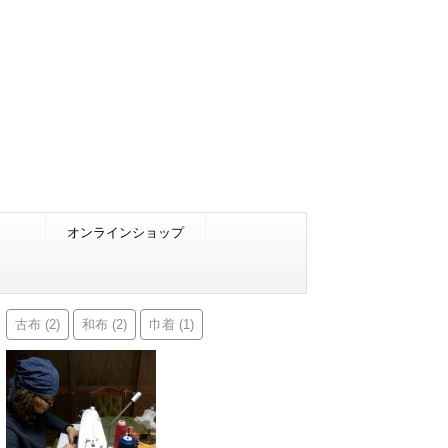
オンラインショップ
古布
和布
巾着
(2)
(2)
(1)