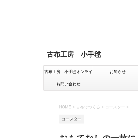
古布工房 小手毬
古布工房 小手毬オンライ
お知らせ
お問い合わせ
ンショップ
HOME
>
古布でつくる
>
コースター
>
コースター