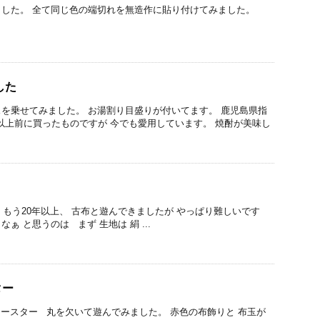
した。 全て同じ色の端切れを無造作に貼り付けてみました。
した
を乗せてみました。 お湯割り目盛りが付いてます。 鹿児島県指
年以上前に買ったものですが 今でも愛用しています。 焼酎が美味し
 もう20年以上、 古布と遊んできましたが やっぱり難しいです
ぁ と思うのは まず 生地は 絹 ...
ター
ースター 丸を欠いて遊んでみました。 赤色の布飾りと 布玉が