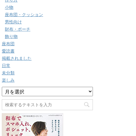
作り方
小物
座布団・クッション
男性向け
財布・ポーチ
飾り物
座布団
愛読書
掲載されました
日常
未分類
楽しみ
ア
ー
カ
イ
ブ