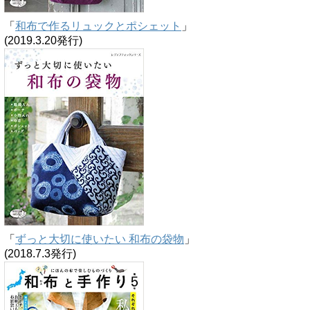
「
和布で作るリュックとポシェット
」
(2019.3.20発行)
「
ずっと大切に使いたい 和布の袋物
」
(2018.7.3発行)