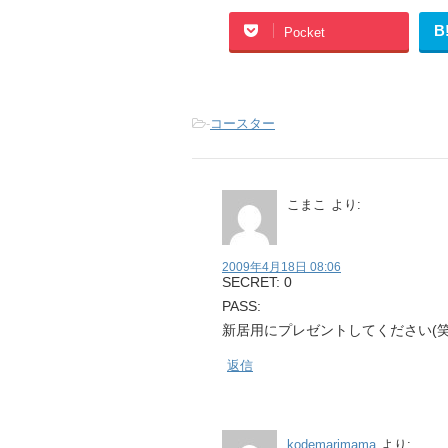
B
Pocket
-
コースター
こまこ
より:
2009年4月18日 08:06
SECRET: 0
PASS:
新居用にプレゼントしてください(笑
返信
kodemarimama
より: