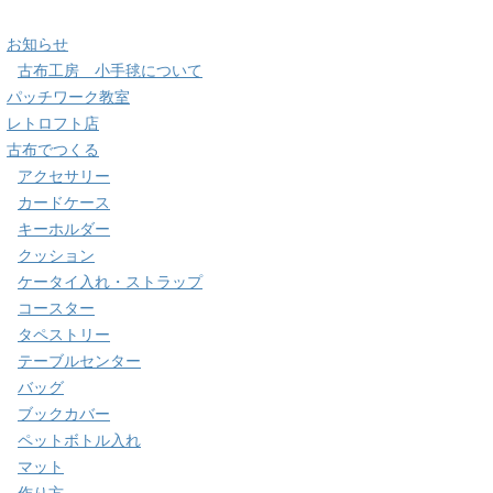
お知らせ
古布工房 小手毬について
パッチワーク教室
レトロフト店
古布でつくる
アクセサリー
カードケース
キーホルダー
クッション
ケータイ入れ・ストラップ
コースター
タペストリー
テーブルセンター
バッグ
ブックカバー
ペットボトル入れ
マット