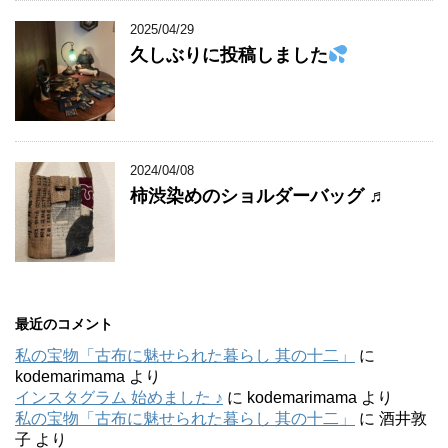
2025/04/29
久しぶりに投稿しました
2024/04/08
柿渋染めのショルダーバッグ ♬
最近のコメント
私の宝物「古布に魅せられた暮らし 其の十二」
に
kodemarimama
より
インスタグラム 始めました ♪
に
kodemarimama
より
私の宝物「古布に魅せられた暮らし 其の十二」
に
酒井敦
子
より