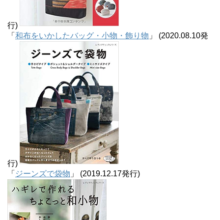
行)
「
和布をいかしたバッグ・小物・飾り物
」 (2020.08.10発
行)
「
ジーンズで袋物
」 (2019.12.17発行)