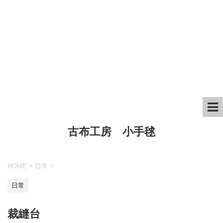
古布工房 小手毬
HOME
>
日常
>
日常
裁縫台