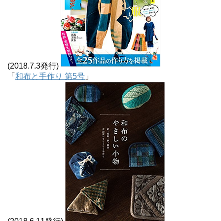
(2018.7.3発行)
「
和布と手作り 第5号
」