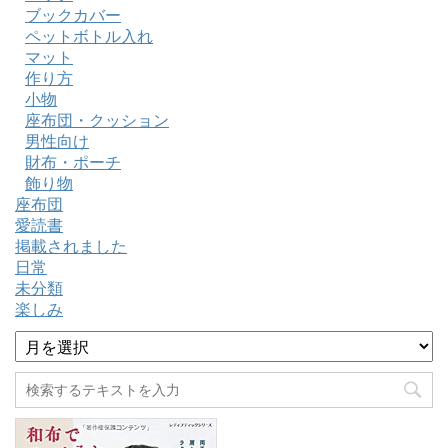
ブックカバー
ペットボトル入れ
マット
作り方
小物
座布団・クッション
男性向け
財布・ポーチ
飾り物
座布団
愛読書
掲載されました
日常
未分類
楽しみ
ア
ー
カ
イ
ブ