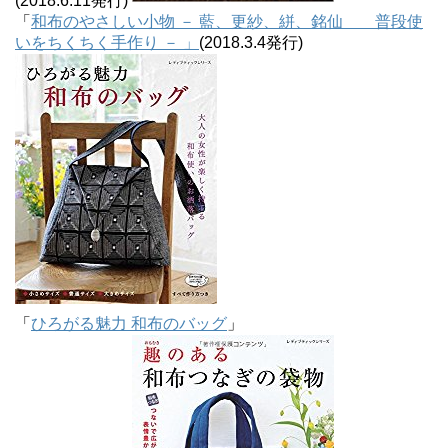
(2018.6.11発行)
「
和布のやさしい小物 － 藍、更紗、絣、銘仙 普段使
いをちくちく手作り － 」
(2018.3.4発行)
「
ひろがる魅力 和布のバッグ
」