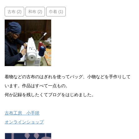
古布
和布
巾着
(2)
(2)
(1)
着物などの古布のはぎれを使ってバッグ、小物などを手作りして
います。作品はすべて一点もの。
何か記録を残したくてブログをはじめました。
古布工房 小手毬
オンラインショップ