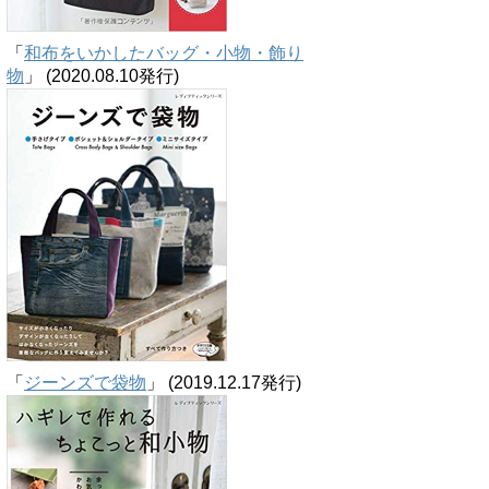
「
和布をいかしたバッグ・小物・飾り
物
」 (2020.08.10発行)
「
ジーンズで袋物
」 (2019.12.17発行)