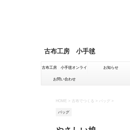
古布工房 小手毬
古布工房 小手毬オンライ
お知らせ
お問い合わせ
ンショップ
HOME
>
古布でつくる
>
バッグ
>
バッグ