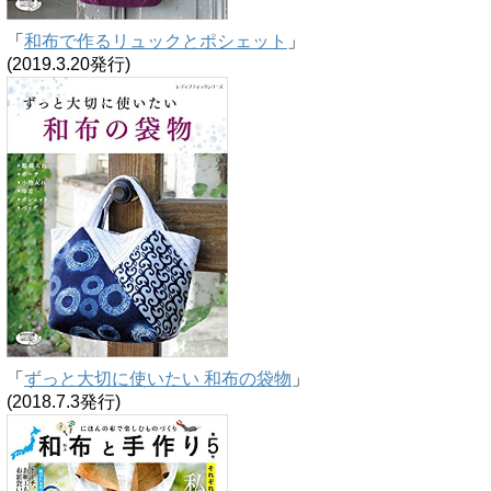
「
和布で作るリュックとポシェット
」
(2019.3.20発行)
「
ずっと大切に使いたい 和布の袋物
」
(2018.7.3発行)