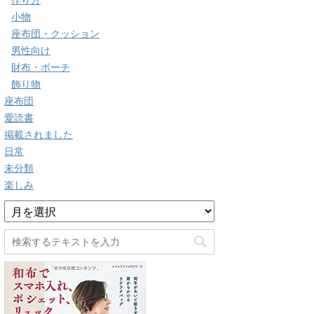
作り方
小物
座布団・クッション
男性向け
財布・ポーチ
飾り物
座布団
愛読書
掲載されました
日常
未分類
楽しみ
ア
ー
カ
イ
ブ