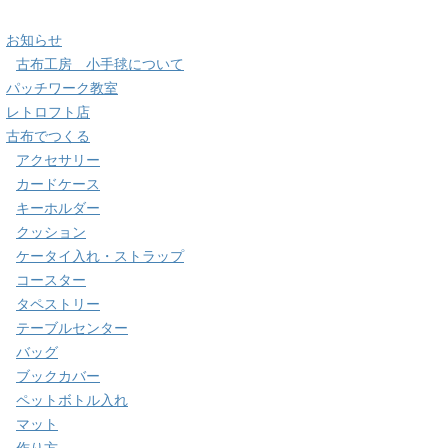
お知らせ
古布工房 小手毬について
パッチワーク教室
レトロフト店
古布でつくる
アクセサリー
カードケース
キーホルダー
クッション
ケータイ入れ・ストラップ
コースター
タペストリー
テーブルセンター
バッグ
ブックカバー
ペットボトル入れ
マット