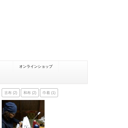
オンラインショップ
古布
和布
巾着
(2)
(2)
(1)