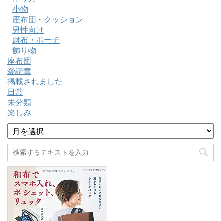
小物
座布団・クッション
男性向け
財布・ポーチ
飾り物
座布団
愛読書
掲載されました
日常
未分類
楽しみ
ア
ー
カ
イ
ブ