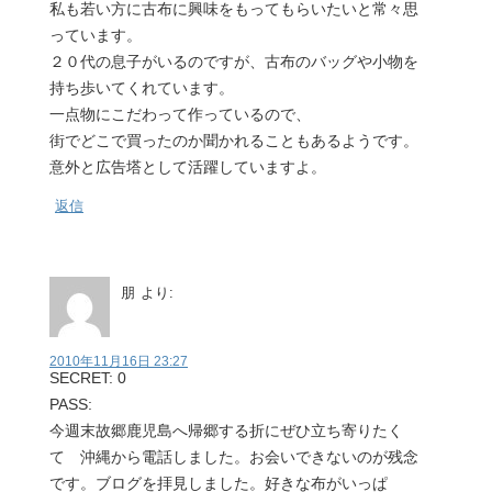
私も若い方に古布に興味をもってもらいたいと常々思
っています。
２０代の息子がいるのですが、古布のバッグや小物を
持ち歩いてくれています。
一点物にこだわって作っているので、
街でどこで買ったのか聞かれることもあるようです。
意外と広告塔として活躍していますよ。
返信
朋
より:
2010年11月16日 23:27
SECRET: 0
PASS:
今週末故郷鹿児島へ帰郷する折にぜひ立ち寄りたく
て 沖縄から電話しました。お会いできないのが残念
です。ブログを拝見しました。好きな布がいっぱ