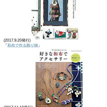
(2017.9.20発行)
「
和布で作る飾り物
」