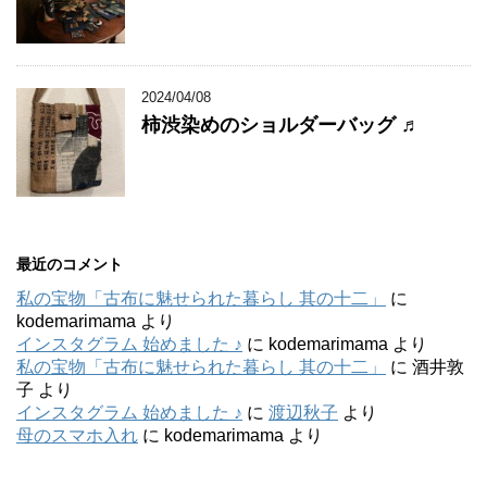
2024/04/08
柿渋染めのショルダーバッグ ♬
最近のコメント
私の宝物「古布に魅せられた暮らし 其の十二」
に
kodemarimama
より
インスタグラム 始めました ♪
に
kodemarimama
より
私の宝物「古布に魅せられた暮らし 其の十二」
に
酒井敦
子
より
インスタグラム 始めました ♪
に
渡辺秋子
より
母のスマホ入れ
に
kodemarimama
より