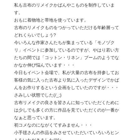
私も古布のリメイクかばんやこものを制作していま
す。
おもに着物地と帯地を使っています。
古布のリメイクものをつかっていただける年齢層って
どれくらいでしょう?
今いろんな作家さんたちが集まっている「モノヅク
リ」イベントに参加しているのですが、やはり若い方
たちの間では「コットン・リネン」ブームのようでな
かなか伸び悩んでいます・・・
今日もイベント会場で、私が大量の古布を持参してお
客様の気に入った古布より気に入ったデザインでかば
んをお作りするという企画をしていたのですが・・・
さみしい状態でした(/_;)
古布リメイクの良さを皆さんに知っていただくために
は少しでも多くの方に作品を見ていただくのが一番か
なぁと思っています。
初コメなのにながくてすみません・・・
小手毬さんの作品をみさせていただいていろいろヒン
トをいただきました(^^♪