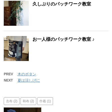
久しぶりのパッチワーク教室
お一人様のパッチワーク教室 ♪
PREV
木のボタン
NEXT
夏は涼しげに
古布
和布
巾着
(2)
(2)
(1)