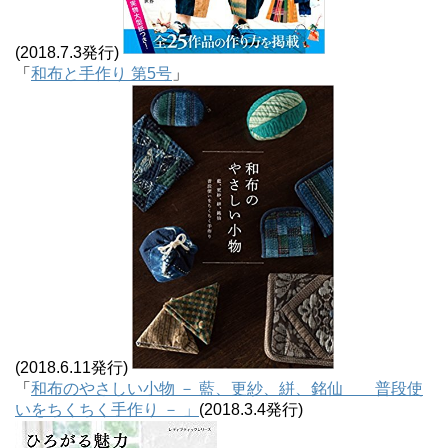
(2018.7.3発行)
「
和布と手作り 第5号
」
(2018.6.11発行)
「
和布のやさしい小物 － 藍、更紗、絣、銘仙 普段使
いをちくちく手作り － 」
(2018.3.4発行)