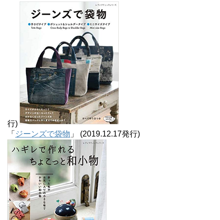
行)
「
ジーンズで袋物
」 (2019.12.17発行)