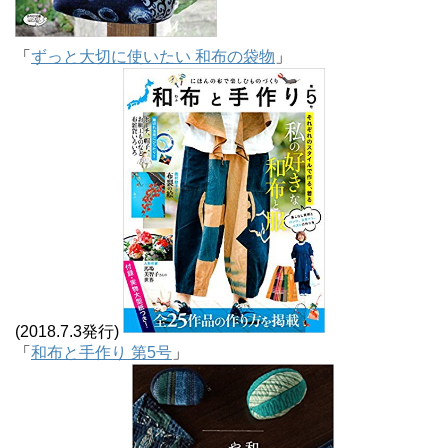
「
ずっと大切に使いたい 和布の袋物
」
(2018.7.3発行)
「
和布と手作り 第5号
」