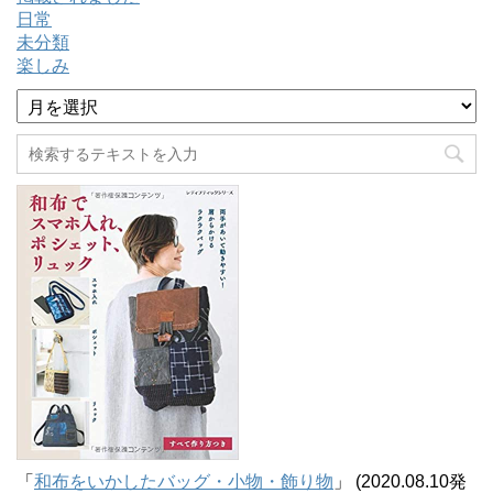
日常
未分類
楽しみ
ア
ー
カ
イ
ブ
「
和布をいかしたバッグ・小物・飾り物
」 (2020.08.10発