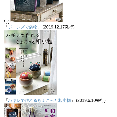
行)
「
ジーンズで袋物
」 (2019.12.17発行)
「
ハギレで作れるちょこっと和小物
」 (2019.6.10発行)