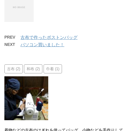
PREV
古布で作ったボストンバッグ
NEXT
パソコン買いました！
古布
和布
巾着
(2)
(2)
(1)
着物などの古布のはぎれを使ってバッグ、小物などを手作りして