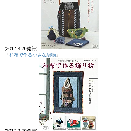
(2017.3.20発行)
「
和布で作る小さな袋物
」
(2017.9.20発行)