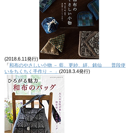
(2018.6.11発行)
「
和布のやさしい小物 － 藍、更紗、絣、銘仙 普段使
いをちくちく手作り － 」
(2018.3.4発行)