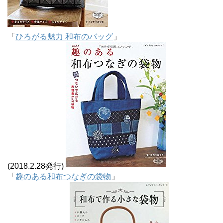
「
ひろがる魅力 和布のバッグ
」
(2018.2.28発行)
「
趣のある和布つなぎの袋物
」