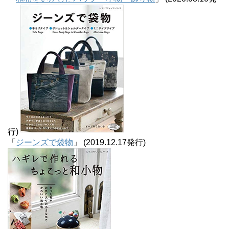
行)
「
ジーンズで袋物
」 (2019.12.17発行)