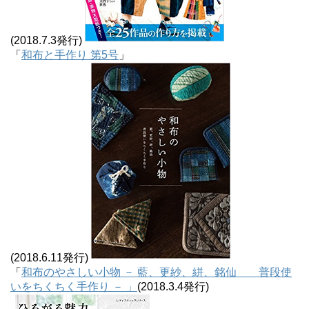
(2018.7.3発行)
「
和布と手作り 第5号
」
(2018.6.11発行)
「
和布のやさしい小物 － 藍、更紗、絣、銘仙 普段使
いをちくちく手作り － 」
(2018.3.4発行)