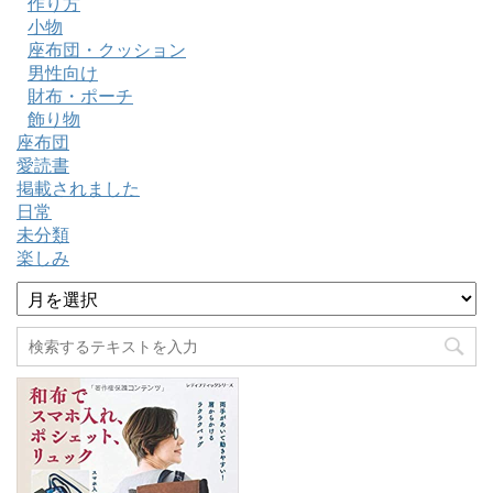
作り方
小物
座布団・クッション
男性向け
財布・ポーチ
飾り物
座布団
愛読書
掲載されました
日常
未分類
楽しみ
ア
ー
カ
イ
ブ