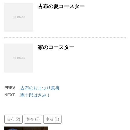
古布の夏コースター
家のコースター
PREV
古布のおまつり祭典
NEXT
團十郎はさみ！
古布
和布
巾着
(2)
(2)
(1)