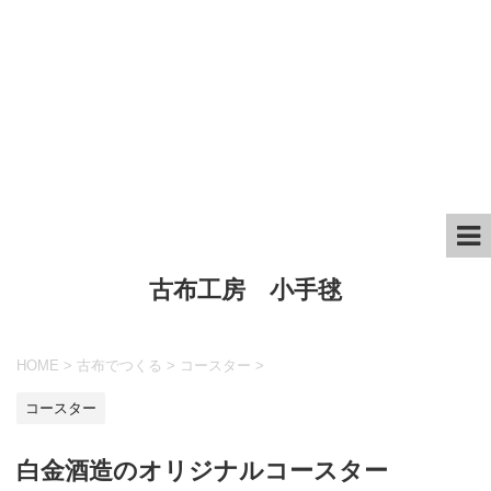
古布工房 小手毬
HOME
>
古布でつくる
>
コースター
>
コースター
白金酒造のオリジナルコースター