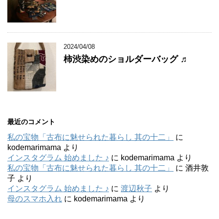
2024/04/08
柿渋染めのショルダーバッグ ♬
最近のコメント
私の宝物「古布に魅せられた暮らし 其の十二」
に
kodemarimama
より
インスタグラム 始めました ♪
に
kodemarimama
より
私の宝物「古布に魅せられた暮らし 其の十二」
に
酒井敦
子
より
インスタグラム 始めました ♪
に
渡辺秋子
より
母のスマホ入れ
に
kodemarimama
より