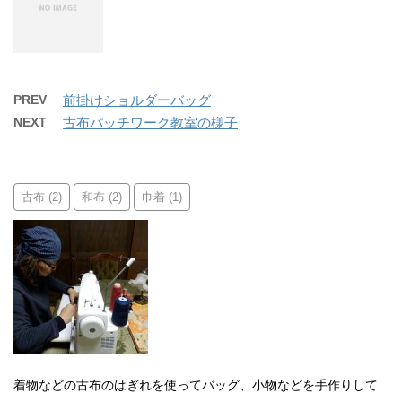
PREV
前掛けショルダーバッグ
NEXT
古布パッチワーク教室の様子
古布
和布
巾着
(2)
(2)
(1)
着物などの古布のはぎれを使ってバッグ、小物などを手作りして