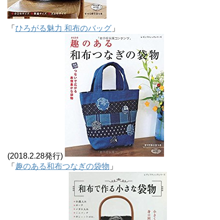
「
ひろがる魅力 和布のバッグ
」
(2018.2.28発行)
「
趣のある和布つなぎの袋物
」