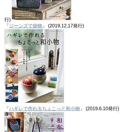
行)
「
ジーンズで袋物
」 (2019.12.17発行)
「
ハギレで作れるちょこっと和小物
」 (2019.6.10発行)