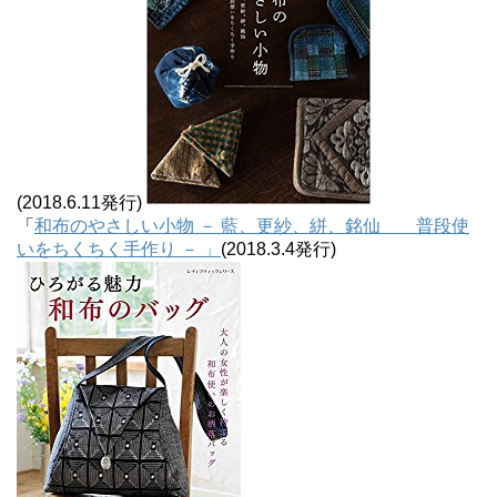
(2018.6.11発行)
「
和布のやさしい小物 － 藍、更紗、絣、銘仙 普段使
いをちくちく手作り － 」
(2018.3.4発行)