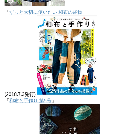
「
ずっと大切に使いたい 和布の袋物
」
(2018.7.3発行)
「
和布と手作り 第5号
」