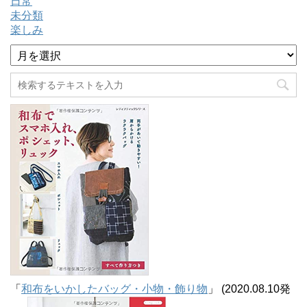
日常
未分類
楽しみ
ア
ー
カ
イ
ブ
「
和布をいかしたバッグ・小物・飾り物
」 (2020.08.10発