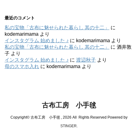
最近のコメント
私の宝物「古布に魅せられた暮らし 其の十二」
に
kodemarimama
より
インスタグラム 始めました ♪
に
kodemarimama
より
私の宝物「古布に魅せられた暮らし 其の十二」
に
酒井敦
子
より
インスタグラム 始めました ♪
に
渡辺秋子
より
母のスマホ入れ
に
kodemarimama
より
古布工房 小手毬
Copyright© 古布工房 小手毬 , 2026 All Rights Reserved Powered by
STINGER
.