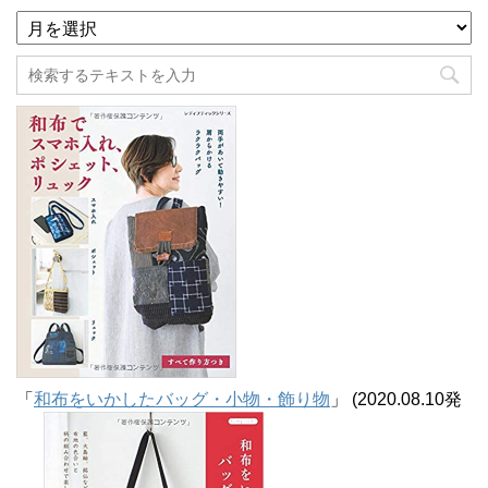
ア
ー
カ
イ
ブ
「
和布をいかしたバッグ・小物・飾り物
」 (2020.08.10発