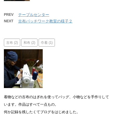
PREV
テーブルセンター
NEXT
古布パッチワーク教室の様子２
古布
和布
巾着
(2)
(2)
(1)
着物などの古布のはぎれを使ってバッグ、小物などを手作りして
います。作品はすべて一点もの。
何か記録を残したくてブログをはじめました。