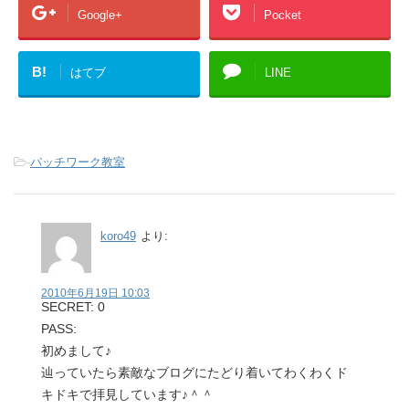
Google+
Pocket
B!
はてブ
LINE
-
パッチワーク教室
koro49
より:
2010年6月19日 10:03
SECRET: 0
PASS:
初めまして♪
辿っていたら素敵なブログにたどり着いてわくわくド
キドキで拝見しています♪＾＾