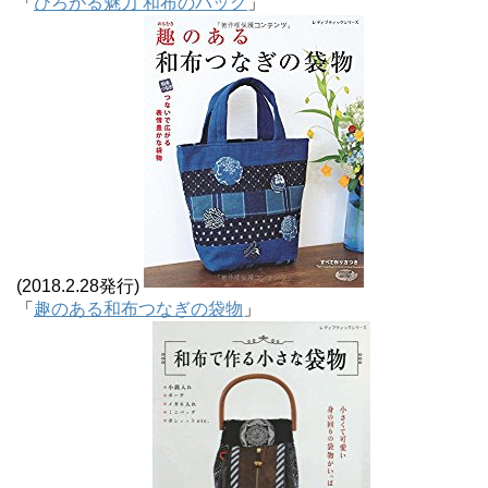
「
ひろがる魅力 和布のバッグ
」
(2018.2.28発行)
「
趣のある和布つなぎの袋物
」