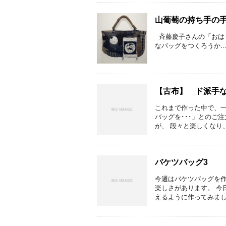
山葡萄の持ち手の
斉藤慶子さんの「おは
なバッグをつくろうか… 
【古布】 ド派手
これまで作った中で、一
バッグを･･･」とのご
が、 段々と楽しくなり、
バケツバッグ3
今週はバケツバッグを作
楽しさがあります。 今
えるように作ってみました