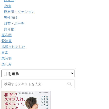
作り方
小物
座布団・クッション
男性向け
財布・ポーチ
飾り物
座布団
愛読書
掲載されました
日常
未分類
楽しみ
ア
ー
カ
イ
ブ