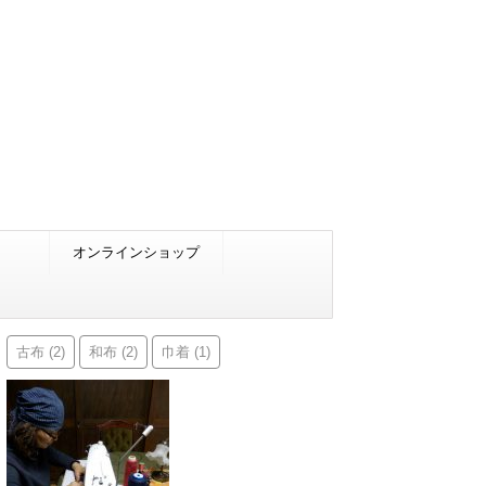
オンラインショップ
古布
和布
巾着
(2)
(2)
(1)