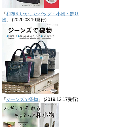
「
和布をいかしたバッグ・小物・飾り
物
」 (2020.08.10発行)
「
ジーンズで袋物
」 (2019.12.17発行)