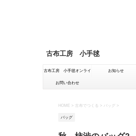
古布工房 小手毬
古布工房 小手毬オンライ
お知らせ
お問い合わせ
ンショップ
HOME
>
古布でつくる
>
バッグ
>
バッグ