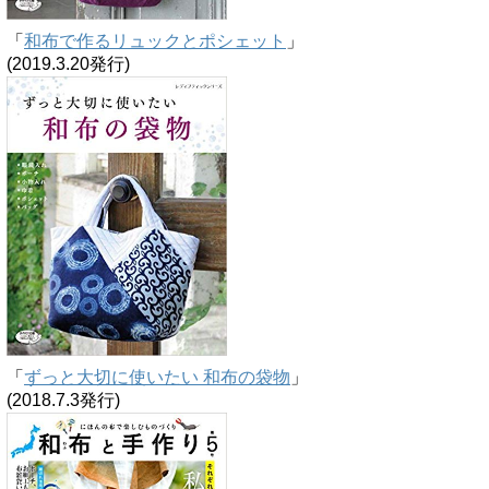
「
和布で作るリュックとポシェット
」
(2019.3.20発行)
「
ずっと大切に使いたい 和布の袋物
」
(2018.7.3発行)