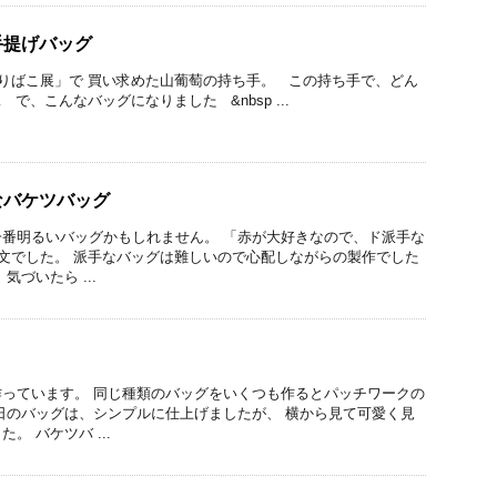
手提げバッグ
りばこ展」で 買い求めた山葡萄の持ち手。 この持ち手で、どん
で、こんなバッグになりました &nbsp ...
なバケツバッグ
番明るいバッグかもしれません。 「赤が大好きなので、ド派手な
注文でした。 派手なバッグは難しいので心配しながらの製作でした
気づいたら ...
っています。 同じ種類のバッグをいくつも作るとパッチワークの
日のバッグは、シンプルに仕上げましたが、 横から見て可愛く見
。 バケツバ ...