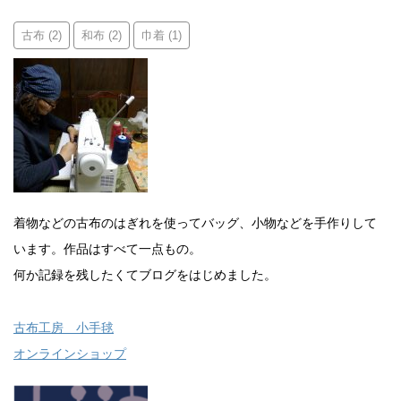
古布
和布
巾着
(2)
(2)
(1)
着物などの古布のはぎれを使ってバッグ、小物などを手作りして
います。作品はすべて一点もの。
何か記録を残したくてブログをはじめました。
古布工房 小手毬
オンラインショップ