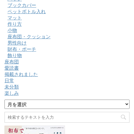
ブックカバー
ペットボトル入れ
マット
作り方
小物
座布団・クッション
男性向け
財布・ポーチ
飾り物
座布団
愛読書
掲載されました
日常
未分類
楽しみ
ア
ー
カ
イ
ブ