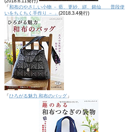
(2018.6.11発行)
「
和布のやさしい小物 － 藍、更紗、絣、銘仙 普段使
いをちくちく手作り － 」
(2018.3.4発行)
「
ひろがる魅力 和布のバッグ
」