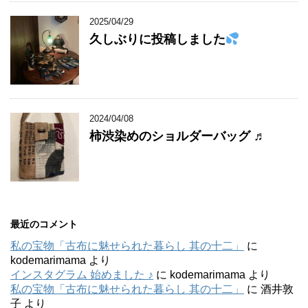
2025/04/29
久しぶりに投稿しました
2024/04/08
柿渋染めのショルダーバッグ ♬
最近のコメント
私の宝物「古布に魅せられた暮らし 其の十二」
に
kodemarimama
より
インスタグラム 始めました ♪
に
kodemarimama
より
私の宝物「古布に魅せられた暮らし 其の十二」
に
酒井敦
子
より