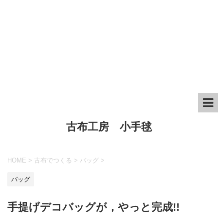
古布工房 小手毬
HOME
>
古布でつくる
>
バッグ
>
バッグ
手提げデコバッグが，やっと完成!!