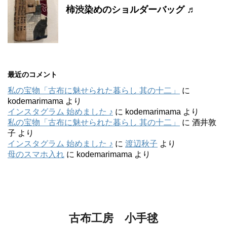
柿渋染めのショルダーバッグ ♬
最近のコメント
私の宝物「古布に魅せられた暮らし 其の十二」
に
kodemarimama
より
インスタグラム 始めました ♪
に
kodemarimama
より
私の宝物「古布に魅せられた暮らし 其の十二」
に
酒井敦
子
より
インスタグラム 始めました ♪
に
渡辺秋子
より
母のスマホ入れ
に
kodemarimama
より
古布工房 小手毬