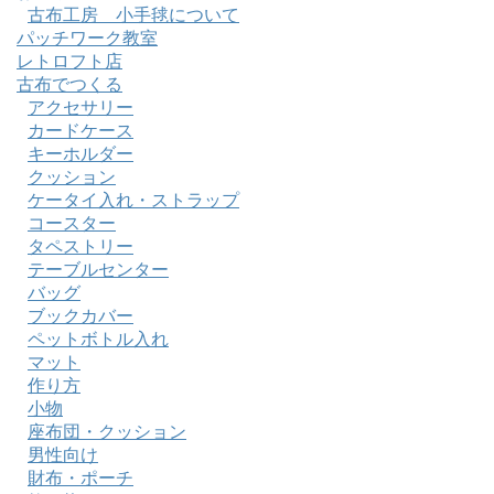
古布工房 小手毬について
パッチワーク教室
レトロフト店
古布でつくる
アクセサリー
カードケース
キーホルダー
クッション
ケータイ入れ・ストラップ
コースター
タペストリー
テーブルセンター
バッグ
ブックカバー
ペットボトル入れ
マット
作り方
小物
座布団・クッション
男性向け
財布・ポーチ