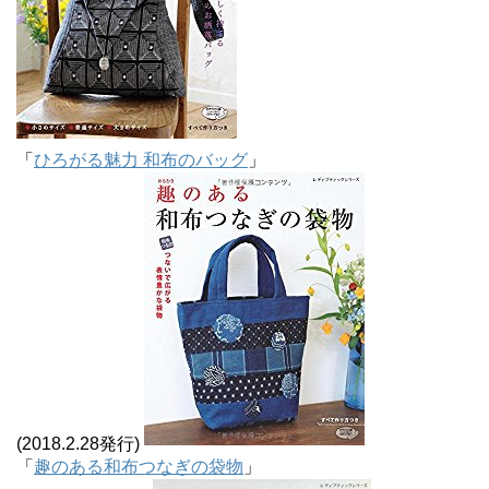
「
ひろがる魅力 和布のバッグ
」
(2018.2.28発行)
「
趣のある和布つなぎの袋物
」