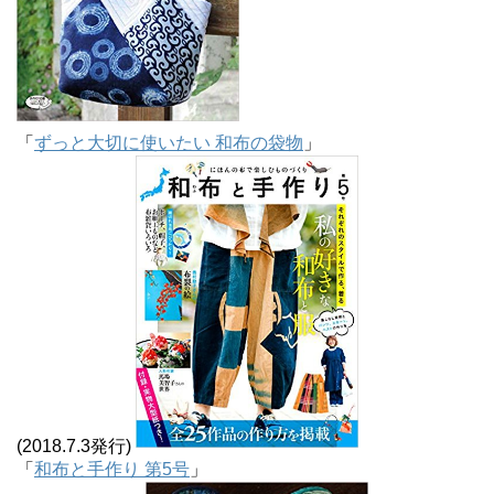
「
ずっと大切に使いたい 和布の袋物
」
(2018.7.3発行)
「
和布と手作り 第5号
」