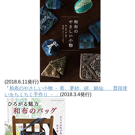
(2018.6.11発行)
「
和布のやさしい小物 － 藍、更紗、絣、銘仙 普段使
いをちくちく手作り － 」
(2018.3.4発行)