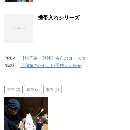
携帯入れシリーズ
PREV
【格子絣・更紗】古布のコースター
NEXT
『和布のかわいい手作り』発売
古布
和布
巾着
(2)
(2)
(1)