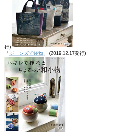
行)
「
ジーンズで袋物
」 (2019.12.17発行)