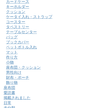
カードケース
キーホルダー
クッション
ケータイ入れ・ストラップ
コースター
タペストリー
テーブルセンター
バッグ
ブックカバー
ペットボトル入れ
マット
作り方
小物
座布団・クッション
男性向け
財布・ポーチ
飾り物
座布団
愛読書
掲載されました
日常
未分類