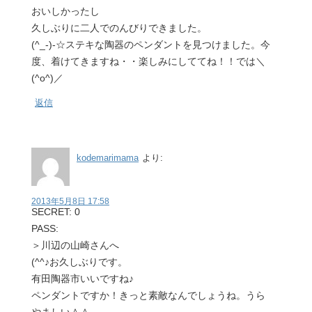
おいしかったし
久しぶりに二人でのんびりできました。
(^_-)-☆ステキな陶器のペンダントを見つけました。今
度、着けてきますね・・楽しみにしててね！！では＼
(^o^)／
返信
kodemarimama
より:
2013年5月8日 17:58
SECRET: 0
PASS:
＞川辺の山崎さんへ
(^^♪お久しぶりです。
有田陶器市いいですね♪
ペンダントですか！きっと素敵なんでしょうね。うら
やましい＾＾