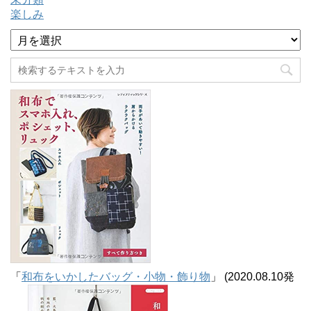
楽しみ
ア
ー
カ
イ
ブ
「
和布をいかしたバッグ・小物・飾り物
」 (2020.08.10発