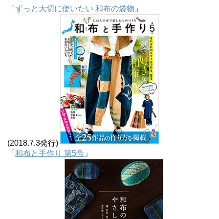
「
ずっと大切に使いたい 和布の袋物
」
(2018.7.3発行)
「
和布と手作り 第5号
」