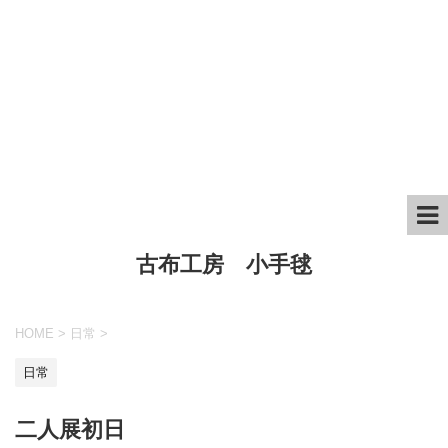
古布工房 小手毬
HOME
>
日常
>
日常
二人展初日