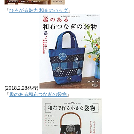
「
ひろがる魅力 和布のバッグ
」
(2018.2.28発行)
「
趣のある和布つなぎの袋物
」