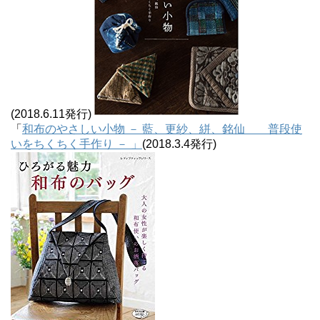
(2018.6.11発行)
「
和布のやさしい小物 － 藍、更紗、絣、銘仙 普段使
いをちくちく手作り － 」
(2018.3.4発行)