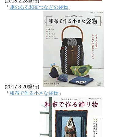
(2018.2.28発行)
「
趣のある和布つなぎの袋物
」
(2017.3.20発行)
「
和布で作る小さな袋物
」