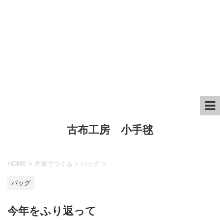
古布工房 小手毬
HOME
>
古布でつくる
>
バッグ
>
バッグ
今年をふり返って