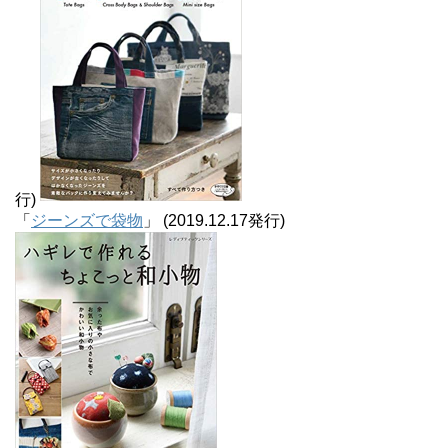
行)
「
ジーンズで袋物
」 (2019.12.17発行)