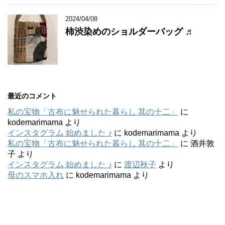
2024/04/08
柿渋染めのショルダーバッグ ♬
最近のコメント
私の宝物「古布に魅せられた暮らし 其の十二」
に
kodemarimama
より
インスタグラム 始めました ♪
に
kodemarimama
より
私の宝物「古布に魅せられた暮らし 其の十二」
に
酒井敦
子
より
インスタグラム 始めました ♪
に
渡辺秋子
より
母のスマホ入れ
に
kodemarimama
より