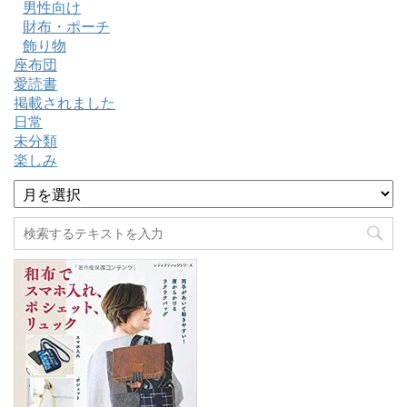
男性向け
財布・ポーチ
飾り物
座布団
愛読書
掲載されました
日常
未分類
楽しみ
ア
ー
カ
イ
ブ