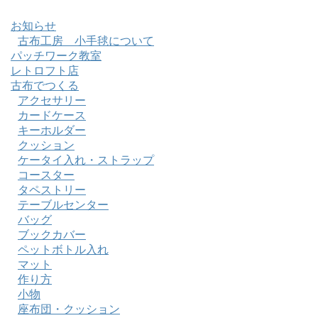
お知らせ
古布工房 小手毬について
パッチワーク教室
レトロフト店
古布でつくる
アクセサリー
カードケース
キーホルダー
クッション
ケータイ入れ・ストラップ
コースター
タペストリー
テーブルセンター
バッグ
ブックカバー
ペットボトル入れ
マット
作り方
小物
座布団・クッション