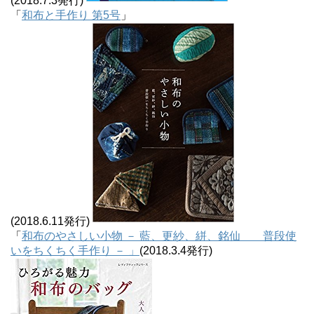
(2018.7.3発行)
「
和布と手作り 第5号
」
(2018.6.11発行)
「
和布のやさしい小物 － 藍、更紗、絣、銘仙 普段使
いをちくちく手作り － 」
(2018.3.4発行)