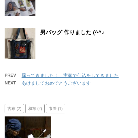
男バッグ 作りました (^^♪
PREV
帰ってきました！ 実家で仕込をしてきました
NEXT
あけましておめでとうございます
古布
和布
巾着
(2)
(2)
(1)