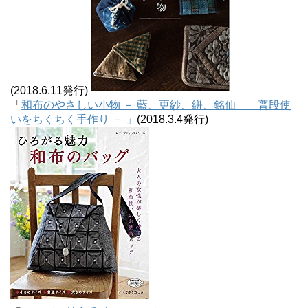
(2018.6.11発行)
「
和布のやさしい小物 － 藍、更紗、絣、銘仙 普段使
いをちくちく手作り － 」
(2018.3.4発行)