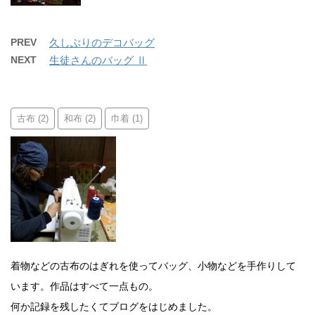
PREV
久しぶりのデコバッグ
NEXT
生徒さんのバッグ Ⅱ
古布
和布
巾着
(2)
(2)
(1)
着物などの古布のはぎれを使ってバッグ、小物などを手作りして
います。作品はすべて一点もの。
何か記録を残したくてブログをはじめました。