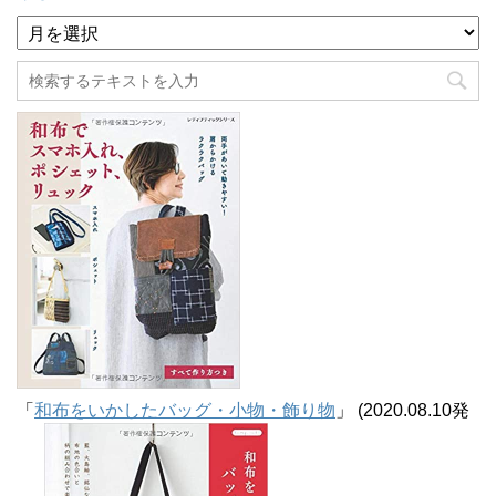
ア
ー
カ
イ
ブ
「
和布をいかしたバッグ・小物・飾り物
」 (2020.08.10発