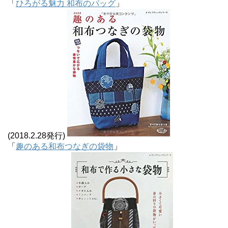
「
ひろがる魅力 和布のバッグ
」
(2018.2.28発行)
「
趣のある和布つなぎの袋物
」