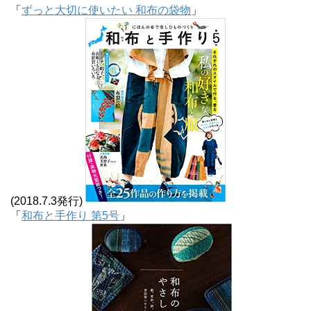
「
ずっと大切に使いたい 和布の袋物
」
(2018.7.3発行)
「
和布と手作り 第5号
」