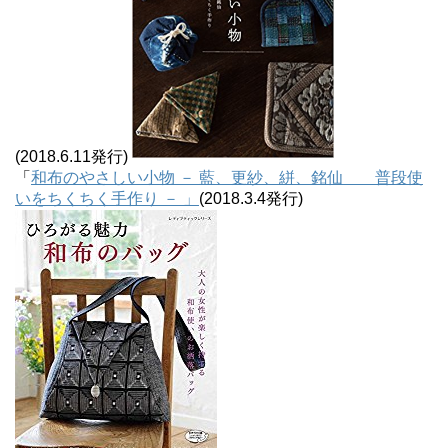
(2018.6.11発行)
「
和布のやさしい小物 － 藍、更紗、絣、銘仙 普段使
いをちくちく手作り － 」
(2018.3.4発行)