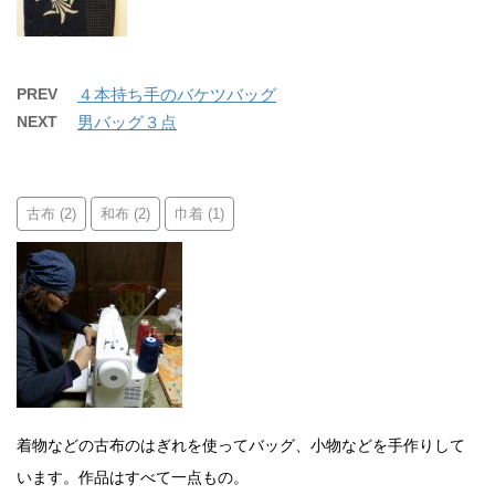
PREV
４本持ち手のバケツバッグ
NEXT
男バッグ３点
古布
和布
巾着
(2)
(2)
(1)
着物などの古布のはぎれを使ってバッグ、小物などを手作りして
います。作品はすべて一点もの。