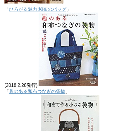
「
ひろがる魅力 和布のバッグ
」
(2018.2.28発行)
「
趣のある和布つなぎの袋物
」