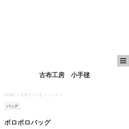
古布工房 小手毬
HOME
>
古布でつくる
>
バッグ
>
バッグ
ボロボロバッグ