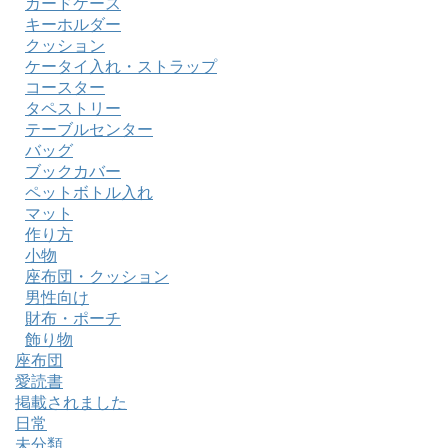
カードケース
キーホルダー
クッション
ケータイ入れ・ストラップ
コースター
タペストリー
テーブルセンター
バッグ
ブックカバー
ペットボトル入れ
マット
作り方
小物
座布団・クッション
男性向け
財布・ポーチ
飾り物
座布団
愛読書
掲載されました
日常
未分類