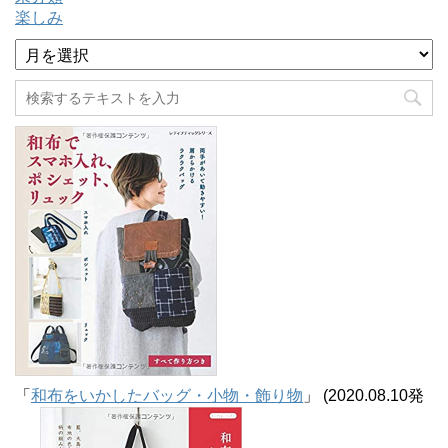
楽しみ
ア
ー
カ
イ
ブ
「
和布をいかしたバッグ・小物・飾り物
」 (2020.08.10発