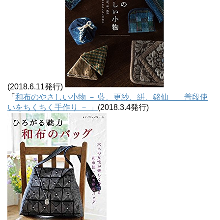
(2018.6.11発行)
「
和布のやさしい小物 － 藍、更紗、絣、銘仙 普段使
いをちくちく手作り － 」
(2018.3.4発行)