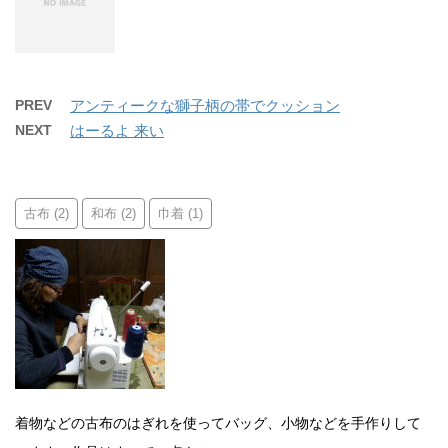
PREV
アンティークな獅子柄の帯でクッション
NEXT
はーるよ 来い
古布
和布
巾着
(2)
(2)
(1)
着物などの古布のはぎれを使ってバッグ、小物などを手作りして