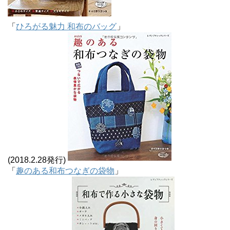
「
ひろがる魅力 和布のバッグ
」
(2018.2.28発行)
「
趣のある和布つなぎの袋物
」