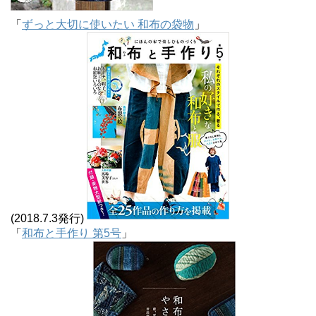
「
ずっと大切に使いたい 和布の袋物
」
(2018.7.3発行)
「
和布と手作り 第5号
」