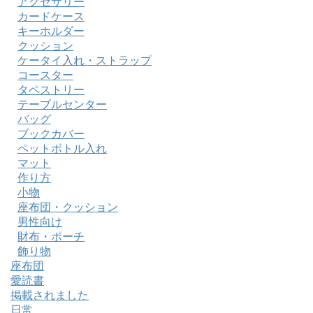
アクセサリー
カードケース
キーホルダー
クッション
ケータイ入れ・ストラップ
コースター
タペストリー
テーブルセンター
バッグ
ブックカバー
ペットボトル入れ
マット
作り方
小物
座布団・クッション
男性向け
財布・ポーチ
飾り物
座布団
愛読書
掲載されました
日常