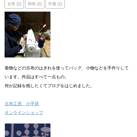
古布
和布
巾着
(2)
(2)
(1)
着物などの古布のはぎれを使ってバッグ、小物などを手作りして
います。作品はすべて一点もの。
何か記録を残したくてブログをはじめました。
古布工房 小手毬
オンラインショップ