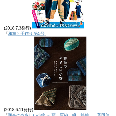
(2018.7.3発行)
「
和布と手作り 第5号
」
(2018.6.11発行)
「
和布のやさしい小物 － 藍、更紗、絣、銘仙 普段使