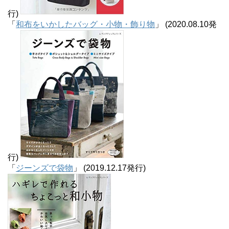
行)
「
和布をいかしたバッグ・小物・飾り物
」 (2020.08.10発
行)
「
ジーンズで袋物
」 (2019.12.17発行)