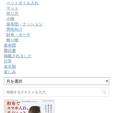
ペットボトル入れ
マット
作り方
小物
座布団・クッション
男性向け
財布・ポーチ
飾り物
座布団
愛読書
掲載されました
日常
未分類
楽しみ
ア
ー
カ
イ
ブ