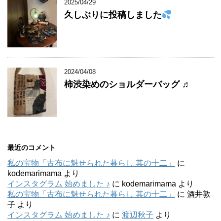
2025/04/29
久しぶりに投稿しました
2024/04/08
柿渋染めのショルダーバッグ ♬
最近のコメント
私の宝物「古布に魅せられた暮らし 其の十二」
に
kodemarimama
より
インスタグラム 始めました ♪
に
kodemarimama
より
私の宝物「古布に魅せられた暮らし 其の十二」
に
酒井敦
子
より
インスタグラム 始めました ♪
に
渡辺秋子
より