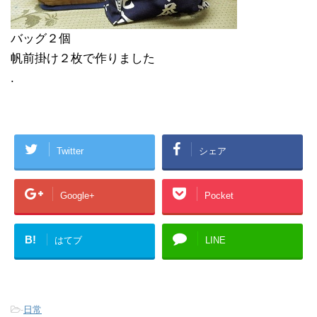
バッグ２個
帆前掛け２枚で作りました
.
Twitter
シェア
Google+
Pocket
B!
はてブ
LINE
-
日常