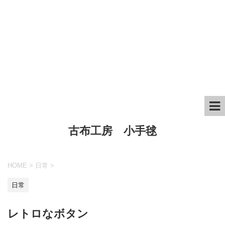
古布工房 小手毬
HOME
>
日常
>
日常
レトロなボタン