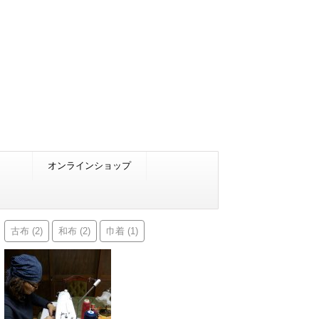
オンラインショップ
古布
和布
巾着
(2)
(2)
(1)