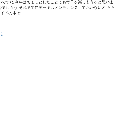
いですね 今年はちょっとしたことでも毎日を楽しもうかと思いま
を楽しもう それまでにデッキもメンテナンスしておかないと ＾＾
ドの本で ...
成！