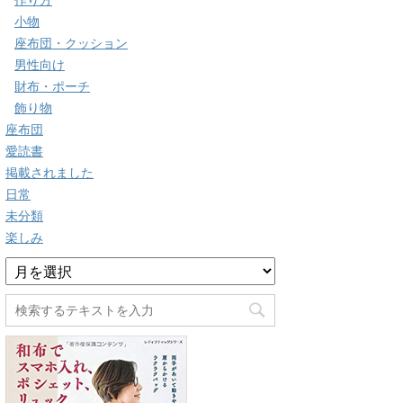
作り方
小物
座布団・クッション
男性向け
財布・ポーチ
飾り物
座布団
愛読書
掲載されました
日常
未分類
楽しみ
ア
ー
カ
イ
ブ