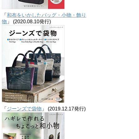
「
和布をいかしたバッグ・小物・飾り
物
」 (2020.08.10発行)
「
ジーンズで袋物
」 (2019.12.17発行)