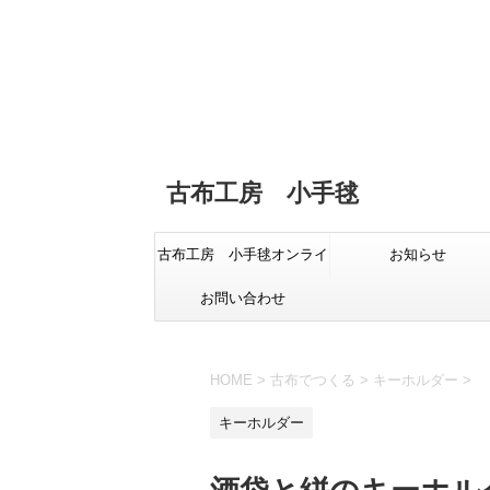
古布工房 小手毬
古布工房 小手毬オンライ
お知らせ
お問い合わせ
ンショップ
HOME
>
古布でつくる
>
キーホルダー
>
キーホルダー