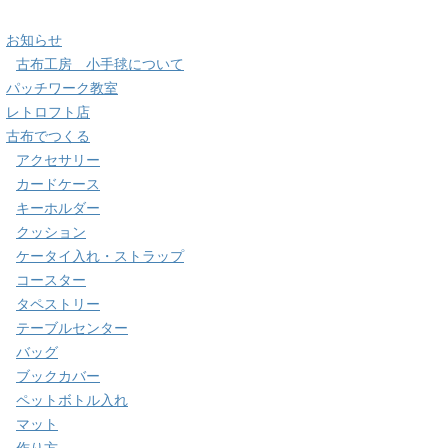
お知らせ
古布工房 小手毬について
パッチワーク教室
レトロフト店
古布でつくる
アクセサリー
カードケース
キーホルダー
クッション
ケータイ入れ・ストラップ
コースター
タペストリー
テーブルセンター
バッグ
ブックカバー
ペットボトル入れ
マット