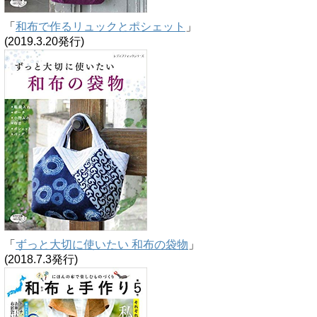
「
和布で作るリュックとポシェット
」
(2019.3.20発行)
「
ずっと大切に使いたい 和布の袋物
」
(2018.7.3発行)