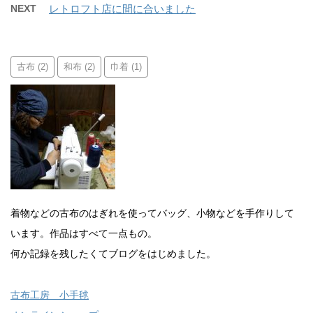
NEXT
レトロフト店に間に合いました
古布
和布
巾着
(2)
(2)
(1)
着物などの古布のはぎれを使ってバッグ、小物などを手作りして
います。作品はすべて一点もの。
何か記録を残したくてブログをはじめました。
古布工房 小手毬