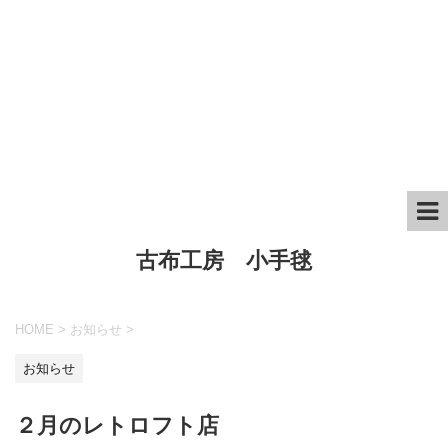
古布工房 小手毬
HOME
>
お知らせ
>
お知らせ
２月のレトロフト店