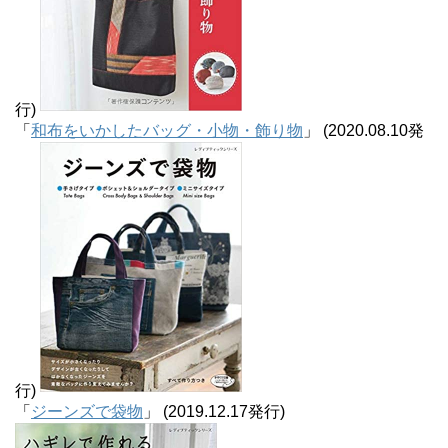
行)
「
和布をいかしたバッグ・小物・飾り物
」 (2020.08.10発
行)
「
ジーンズで袋物
」 (2019.12.17発行)