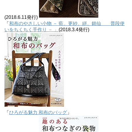
(2018.6.11発行)
「
和布のやさしい小物 － 藍、更紗、絣、銘仙 普段使
いをちくちく手作り － 」
(2018.3.4発行)
「
ひろがる魅力 和布のバッグ
」