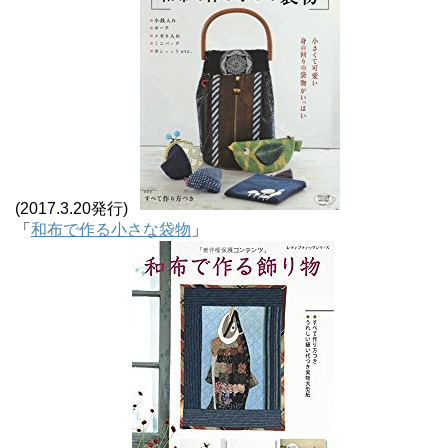
(2017.3.20発行)
「
和布で作る小さな袋物
」