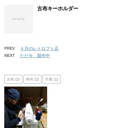
古布キーホルダー
PREV
４月のレトロフト店
NEXT
ただ今、製作中
古布
和布
巾着
(2)
(2)
(1)