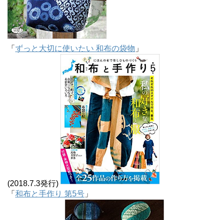
「
ずっと大切に使いたい 和布の袋物
」
(2018.7.3発行)
「
和布と手作り 第5号
」