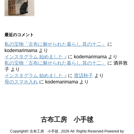
最近のコメント
私の宝物「古布に魅せられた暮らし 其の十二」
に
kodemarimama
より
インスタグラム 始めました ♪
に
kodemarimama
より
私の宝物「古布に魅せられた暮らし 其の十二」
に
酒井敦
子
より
インスタグラム 始めました ♪
に
渡辺秋子
より
母のスマホ入れ
に
kodemarimama
より
古布工房 小手毬
Copyright© 古布工房 小手毬 , 2026 All Rights Reserved Powered by