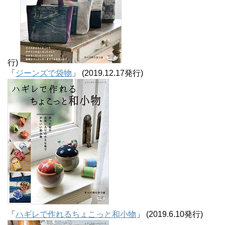
行)
「
ジーンズで袋物
」 (2019.12.17発行)
「
ハギレで作れるちょこっと和小物
」 (2019.6.10発行)