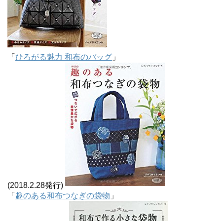
「
ひろがる魅力 和布のバッグ
」
(2018.2.28発行)
「
趣のある和布つなぎの袋物
」