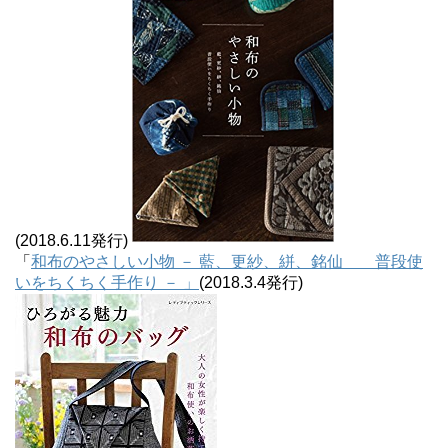
(2018.6.11発行)
「
和布のやさしい小物 － 藍、更紗、絣、銘仙 普段使
いをちくちく手作り － 」
(2018.3.4発行)