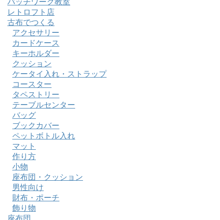
パッチワーク教室
レトロフト店
古布でつくる
アクセサリー
カードケース
キーホルダー
クッション
ケータイ入れ・ストラップ
コースター
タペストリー
テーブルセンター
バッグ
ブックカバー
ペットボトル入れ
マット
作り方
小物
座布団・クッション
男性向け
財布・ポーチ
飾り物
座布団