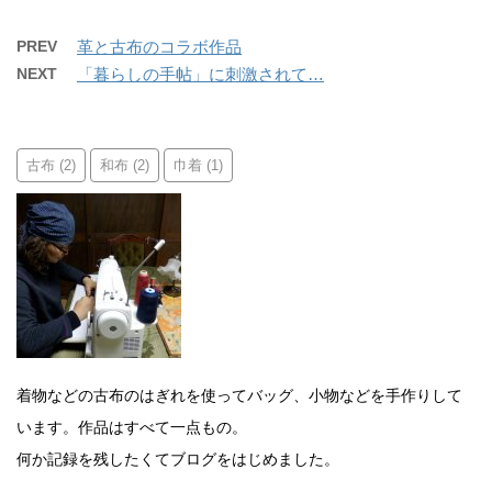
PREV
革と古布のコラボ作品
NEXT
「暮らしの手帖」に刺激されて…
古布
和布
巾着
(2)
(2)
(1)
着物などの古布のはぎれを使ってバッグ、小物などを手作りして
います。作品はすべて一点もの。
何か記録を残したくてブログをはじめました。