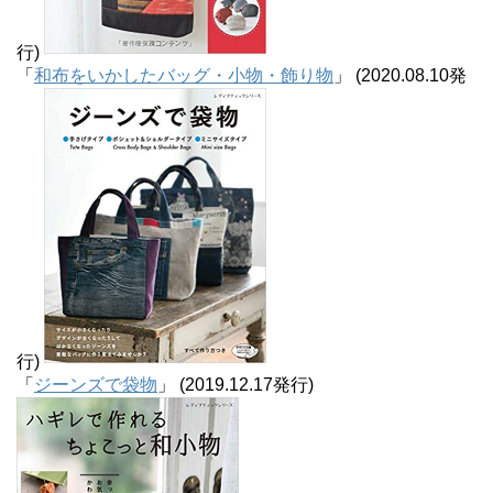
行)
「
和布をいかしたバッグ・小物・飾り物
」 (2020.08.10発
行)
「
ジーンズで袋物
」 (2019.12.17発行)