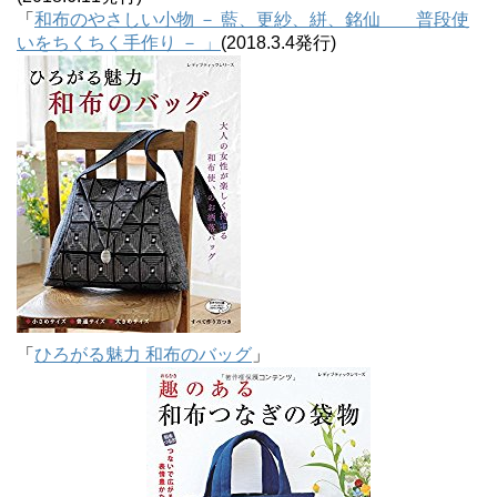
「
和布のやさしい小物 － 藍、更紗、絣、銘仙 普段使
いをちくちく手作り － 」
(2018.3.4発行)
「
ひろがる魅力 和布のバッグ
」