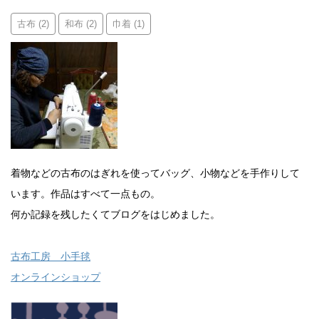
古布
和布
巾着
(2)
(2)
(1)
着物などの古布のはぎれを使ってバッグ、小物などを手作りして
います。作品はすべて一点もの。
何か記録を残したくてブログをはじめました。
古布工房 小手毬
オンラインショップ