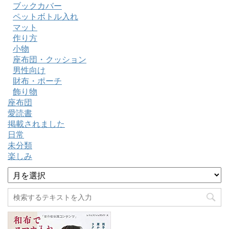
ブックカバー
ペットボトル入れ
マット
作り方
小物
座布団・クッション
男性向け
財布・ポーチ
飾り物
座布団
愛読書
掲載されました
日常
未分類
楽しみ
ア
ー
カ
イ
ブ