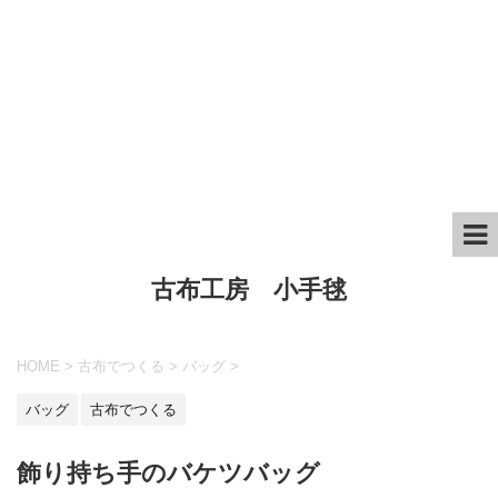
古布工房 小手毬
HOME
>
古布でつくる
>
バッグ
>
バッグ
古布でつくる
飾り持ち手のバケツバッグ