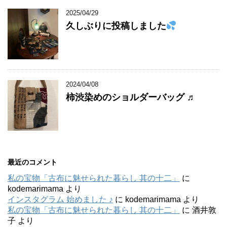
2025/04/29
久しぶりに投稿しました
2024/04/08
柿渋染めのショルダーバッグ ♬
最近のコメント
私の宝物「古布に魅せられた暮らし 其の十二」
に
kodemarimama
より
インスタグラム 始めました ♪
に
kodemarimama
より
私の宝物「古布に魅せられた暮らし 其の十二」
に
酒井敦
子
より