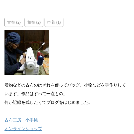
古布
和布
巾着
(2)
(2)
(1)
着物などの古布のはぎれを使ってバッグ、小物などを手作りして
います。作品はすべて一点もの。
何か記録を残したくてブログをはじめました。
古布工房 小手毬
オンラインショップ