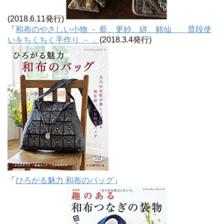
(2018.6.11発行)
「
和布のやさしい小物 － 藍、更紗、絣、銘仙 普段使
いをちくちく手作り － 」
(2018.3.4発行)
「
ひろがる魅力 和布のバッグ
」