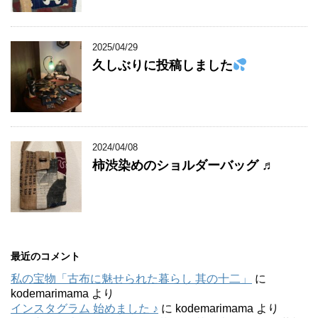
2025/04/29
久しぶりに投稿しました
2024/04/08
柿渋染めのショルダーバッグ ♬
最近のコメント
私の宝物「古布に魅せられた暮らし 其の十二」
に
kodemarimama
より
インスタグラム 始めました ♪
に
kodemarimama
より