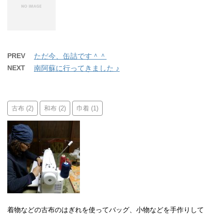
PREV
ただ今、缶詰です＾＾
NEXT
南阿蘇に行ってきました ♪
古布
和布
巾着
(2)
(2)
(1)
着物などの古布のはぎれを使ってバッグ、小物などを手作りして