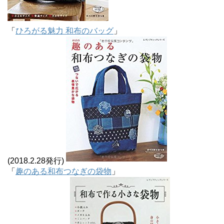
「
ひろがる魅力 和布のバッグ
」
(2018.2.28発行)
「
趣のある和布つなぎの袋物
」