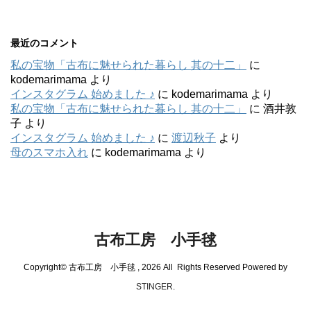
最近のコメント
私の宝物「古布に魅せられた暮らし 其の十二」
に
kodemarimama
より
インスタグラム 始めました ♪
に
kodemarimama
より
私の宝物「古布に魅せられた暮らし 其の十二」
に
酒井敦
子
より
インスタグラム 始めました ♪
に
渡辺秋子
より
母のスマホ入れ
に
kodemarimama
より
古布工房 小手毬
Copyright© 古布工房 小手毬 , 2026 All Rights Reserved Powered by
STINGER
.