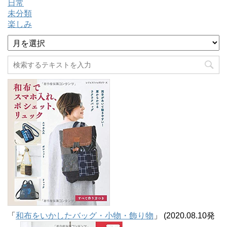
日常
未分類
楽しみ
ア
ー
カ
イ
ブ
「
和布をいかしたバッグ・小物・飾り物
」 (2020.08.10発