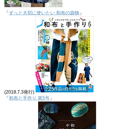
「
ずっと大切に使いたい 和布の袋物
」
(2018.7.3発行)
「
和布と手作り 第5号
」