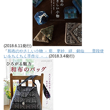
(2018.6.11発行)
「
和布のやさしい小物 － 藍、更紗、絣、銘仙 普段使
いをちくちく手作り － 」
(2018.3.4発行)