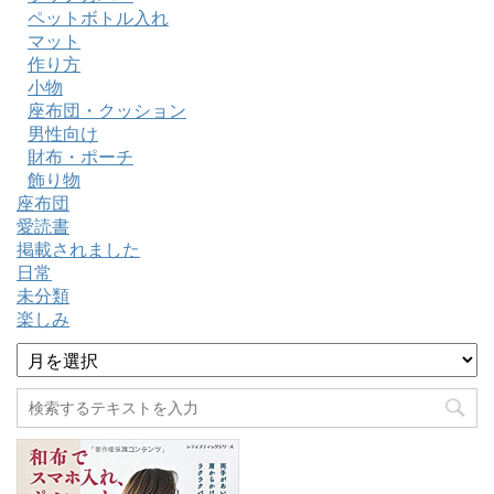
ペットボトル入れ
マット
作り方
小物
座布団・クッション
男性向け
財布・ポーチ
飾り物
座布団
愛読書
掲載されました
日常
未分類
楽しみ
ア
ー
カ
イ
ブ