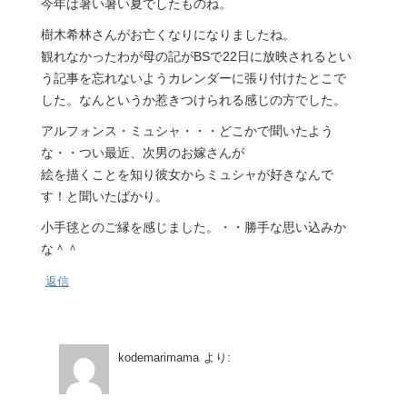
今年は暑い暑い夏でしたものね。
樹木希林さんがお亡くなりになりましたね。
観れなかったわが母の記がBSで22日に放映されるとい
う記事を忘れないようカレンダーに張り付けたとこで
した。なんというか惹きつけられる感じの方でした。
アルフォンス・ミュシャ・・・どこかで聞いたよう
な・・つい最近、次男のお嫁さんが
絵を描くことを知り彼女からミュシャが好きなんで
す！と聞いたばかり。
小手毬とのご縁を感じました。・・勝手な思い込みか
な＾＾
返信
kodemarimama
より: