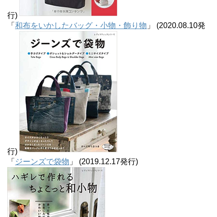
行)
「
和布をいかしたバッグ・小物・飾り物
」 (2020.08.10発
行)
「
ジーンズで袋物
」 (2019.12.17発行)