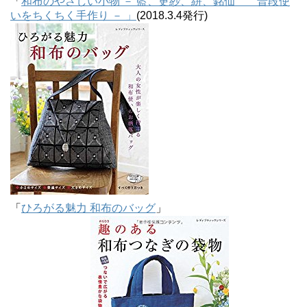
「
和布のやさしい小物 － 藍、更紗、絣、銘仙 普段使
いをちくちく手作り － 」
(2018.3.4発行)
「
ひろがる魅力 和布のバッグ
」