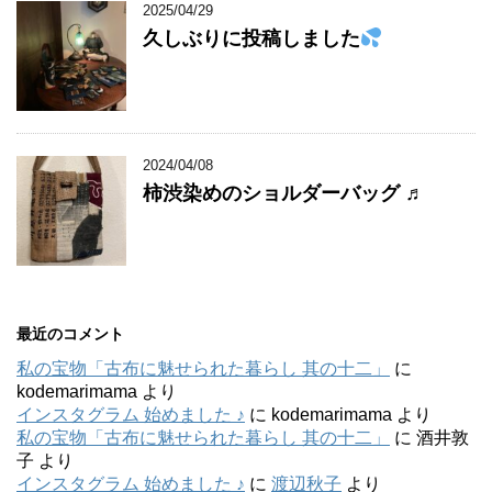
2025/04/29
久しぶりに投稿しました
2024/04/08
柿渋染めのショルダーバッグ ♬
最近のコメント
私の宝物「古布に魅せられた暮らし 其の十二」
に
kodemarimama
より
インスタグラム 始めました ♪
に
kodemarimama
より
私の宝物「古布に魅せられた暮らし 其の十二」
に
酒井敦
子
より
インスタグラム 始めました ♪
に
渡辺秋子
より