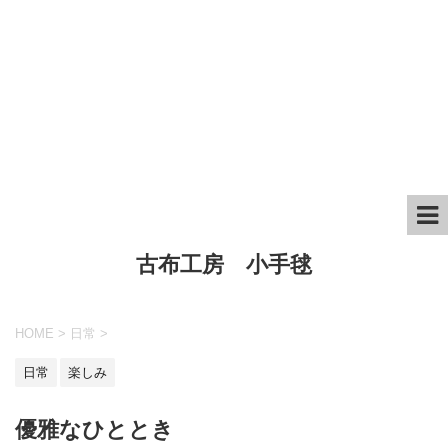
古布工房 小手毬
HOME
>
日常
>
日常
楽しみ
優雅なひととき