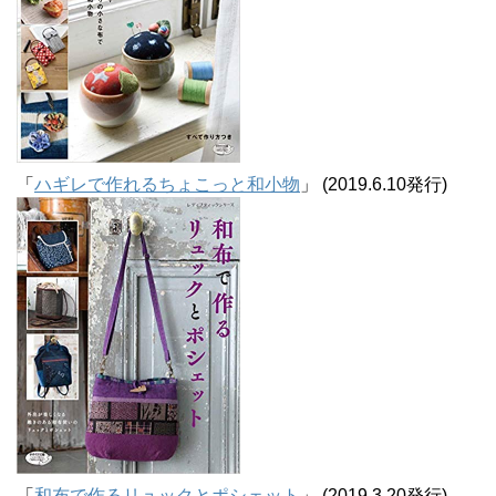
「
ハギレで作れるちょこっと和小物
」 (2019.6.10発行)
「
和布で作るリュックとポシェット
」 (2019.3.20発行)