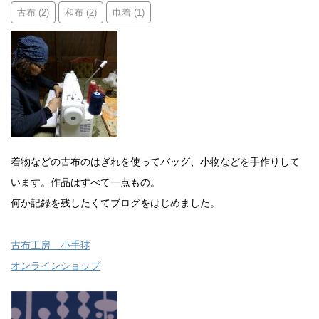
古布
和布
巾着
(2)
(2)
(1)
着物などの古布のはぎれを使ってバッグ、小物などを手作りして
います。作品はすべて一点もの。
何か記録を残したくてブログをはじめました。
古布工房 小手毬
オンラインショップ