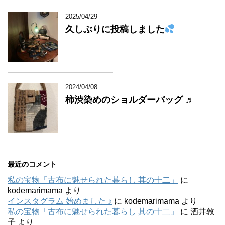
2025/04/29
久しぶりに投稿しました
2024/04/08
柿渋染めのショルダーバッグ ♬
最近のコメント
私の宝物「古布に魅せられた暮らし 其の十二」
に
kodemarimama
より
インスタグラム 始めました ♪
に
kodemarimama
より
私の宝物「古布に魅せられた暮らし 其の十二」
に
酒井敦
子
より