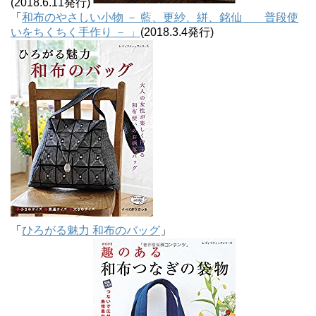
(2018.6.11発行)
「
和布のやさしい小物 － 藍、更紗、絣、銘仙 普段使
いをちくちく手作り － 」
(2018.3.4発行)
「
ひろがる魅力 和布のバッグ
」