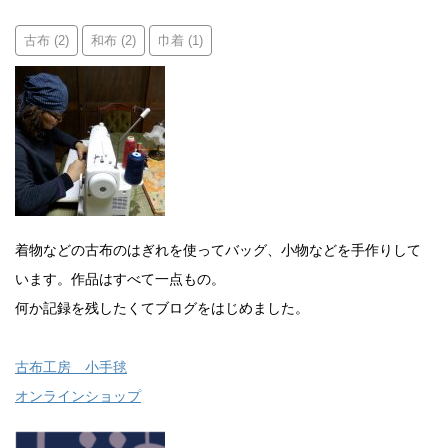
古布
和布
巾着
(2)
(2)
(1)
着物などの古布のはぎれを使ってバッグ、小物などを手作りして
います。作品はすべて一点もの。
何か記録を残したくてブログをはじめました。
古布工房 小手毬
オンラインショップ