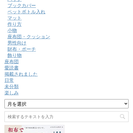
ブックカバー
ペットボトル入れ
マット
作り方
小物
座布団・クッション
男性向け
財布・ポーチ
飾り物
座布団
愛読書
掲載されました
日常
未分類
楽しみ
ア
ー
カ
イ
ブ