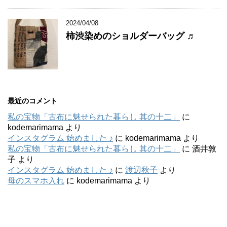
2024/04/08
柿渋染めのショルダーバッグ ♬
最近のコメント
私の宝物「古布に魅せられた暮らし 其の十二」
に
kodemarimama
より
インスタグラム 始めました ♪
に
kodemarimama
より
私の宝物「古布に魅せられた暮らし 其の十二」
に
酒井敦
子
より
インスタグラム 始めました ♪
に
渡辺秋子
より
母のスマホ入れ
に
kodemarimama
より