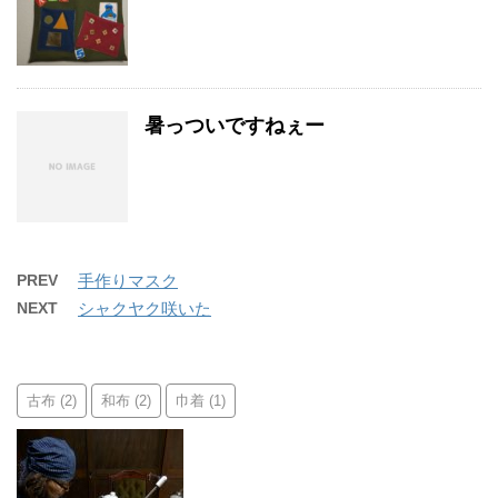
暑っついですねぇー
PREV
手作りマスク
NEXT
シャクヤク咲いた
古布
和布
巾着
(2)
(2)
(1)