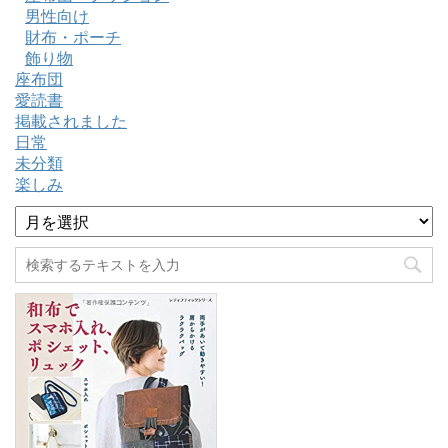
男性向け
財布・ポーチ
飾り物
座布団
愛読書
掲載されました
日常
未分類
楽しみ
ア
ー
カ
イ
ブ