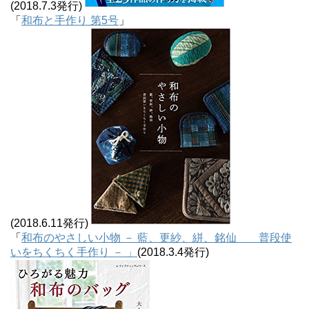
(2018.7.3発行)
「
和布と手作り 第5号
」
(2018.6.11発行)
「
和布のやさしい小物 － 藍、更紗、絣、銘仙 普段使
いをちくちく手作り － 」
(2018.3.4発行)