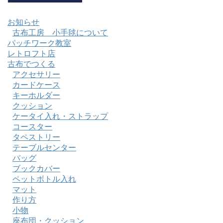
お知らせ
古布工房 小手毬について
パッチワーク教室
レトロフト店
古布でつくる
アクセサリー
カードケース
キーホルダー
クッション
ケータイ入れ・ストラップ
コースター
タペストリー
テーブルセンター
バッグ
ブックカバー
ペットボトル入れ
マット
作り方
小物
座布団・クッション