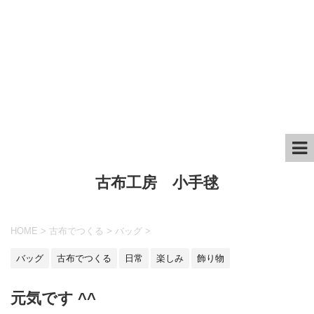
古布工房 小手毬
HOME
>
古布でつくる
>
バッグ
>
バッグ
古布でつくる
日常
楽しみ
飾り物
元気です ^^