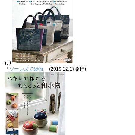
行)
「
ジーンズで袋物
」 (2019.12.17発行)