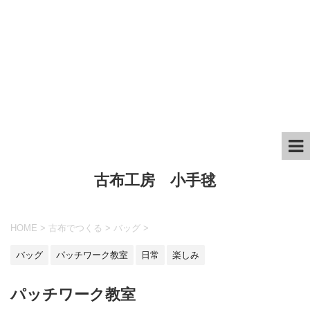
古布工房 小手毬
HOME
>
古布でつくる
>
バッグ
>
バッグ
パッチワーク教室
日常
楽しみ
パッチワーク教室