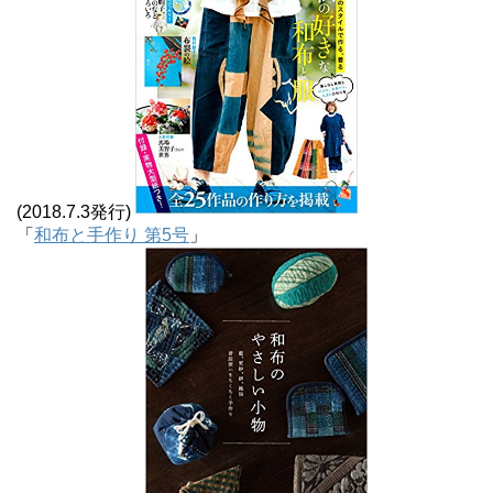
(2018.7.3発行)
「
和布と手作り 第5号
」