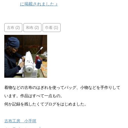
に掲載されました ♪
古布
和布
巾着
(2)
(2)
(1)
着物などの古布のはぎれを使ってバッグ、小物などを手作りして
います。作品はすべて一点もの。
何か記録を残したくてブログをはじめました。
古布工房 小手毬