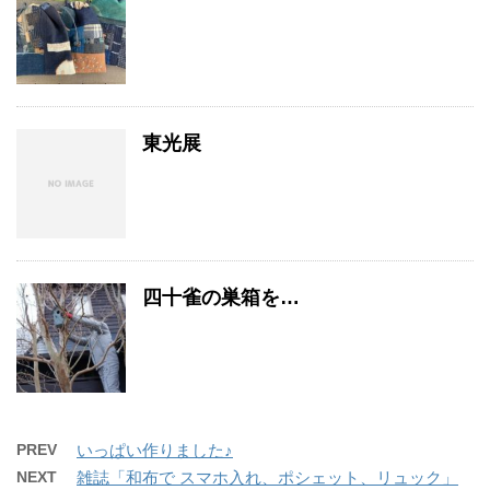
東光展
四十雀の巣箱を…
PREV
いっぱい作りました♪
NEXT
雑誌「和布で スマホ入れ、ポシェット、リュック」