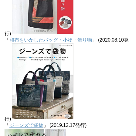
行)
「
和布をいかしたバッグ・小物・飾り物
」 (2020.08.10発
行)
「
ジーンズで袋物
」 (2019.12.17発行)