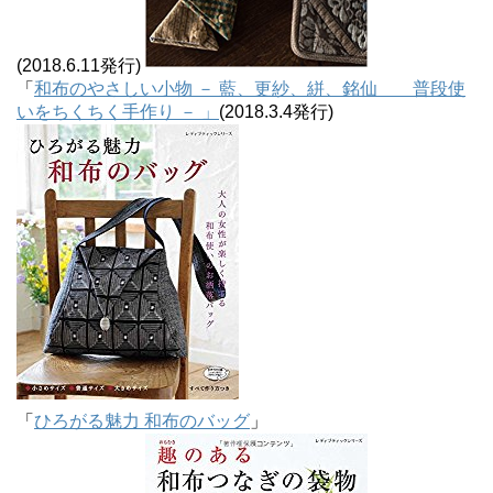
(2018.6.11発行)
「
和布のやさしい小物 － 藍、更紗、絣、銘仙 普段使
いをちくちく手作り － 」
(2018.3.4発行)
「
ひろがる魅力 和布のバッグ
」