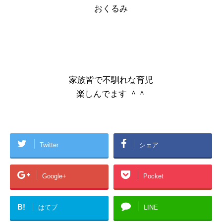
おくるみ
家族皆で不馴れな育児
楽しんでます ＾＾
Twitter
シェア
Google+
Pocket
B!
はてブ
LINE