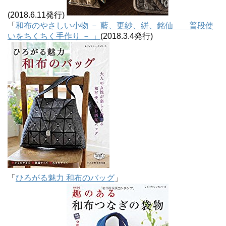
(2018.6.11発行)
「
和布のやさしい小物 － 藍、更紗、絣、銘仙 普段使
いをちくちく手作り － 」
(2018.3.4発行)
「
ひろがる魅力 和布のバッグ
」