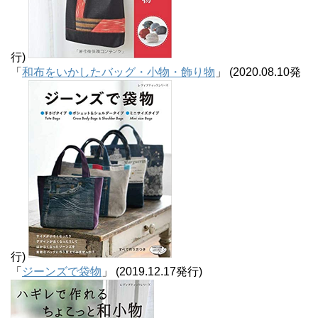
行)
「
和布をいかしたバッグ・小物・飾り物
」 (2020.08.10発
行)
「
ジーンズで袋物
」 (2019.12.17発行)