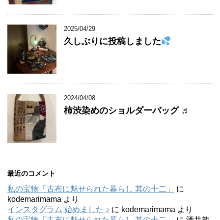
2025/04/29
久しぶりに投稿しました
2024/04/08
柿渋染めのショルダーバッグ ♬
最近のコメント
私の宝物「古布に魅せられた暮らし 其の十二」
に
kodemarimama
より
インスタグラム 始めました ♪
に
kodemarimama
より
私の宝物「古布に魅せられた暮らし 其の十二」
に
酒井敦