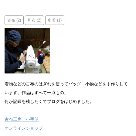
古布
和布
巾着
(2)
(2)
(1)
着物などの古布のはぎれを使ってバッグ、小物などを手作りして
います。作品はすべて一点もの。
何か記録を残したくてブログをはじめました。
古布工房 小手毬
オンラインショップ