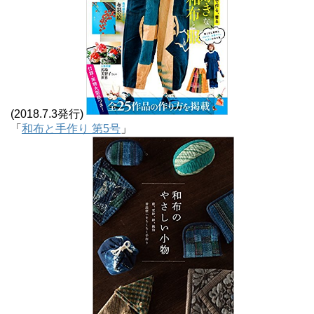
(2018.7.3発行)
「
和布と手作り 第5号
」