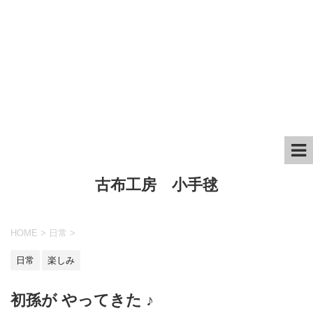
古布工房 小手毬
HOME
>
日常
>
日常
楽しみ
初孫が やってきた ♪