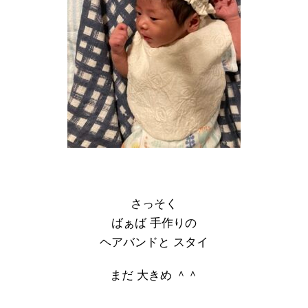
さっそく
ばぁば 手作りの
ヘアバンドと スタイ
まだ 大きめ ＾＾