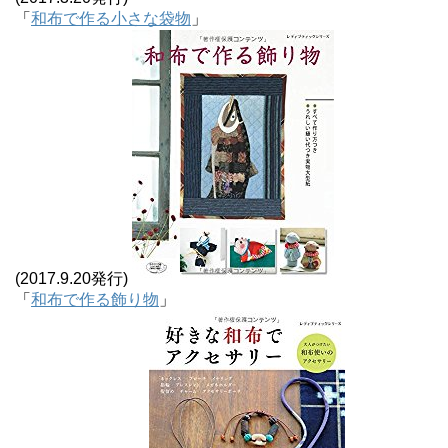
「
和布で作る小さな袋物
」
(2017.9.20発行)
「
和布で作る飾り物
」