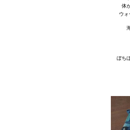
体
ウォ
ぼち