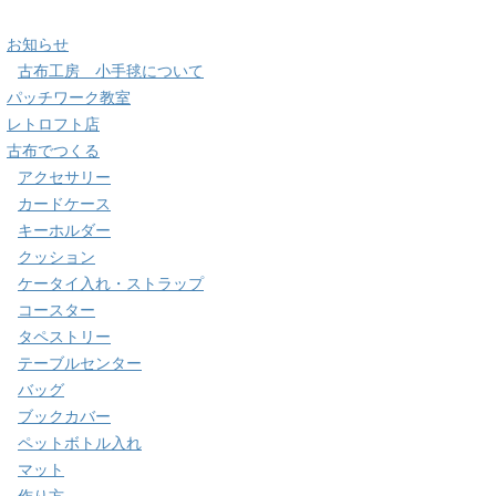
お知らせ
古布工房 小手毬について
パッチワーク教室
レトロフト店
古布でつくる
アクセサリー
カードケース
キーホルダー
クッション
ケータイ入れ・ストラップ
コースター
タペストリー
テーブルセンター
バッグ
ブックカバー
ペットボトル入れ
マット