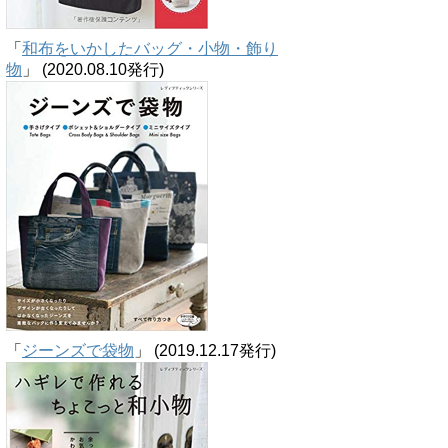
「
和布をいかしたバッグ・小物・飾り
物
」 (2020.08.10発行)
「
ジーンズで袋物
」 (2019.12.17発行)