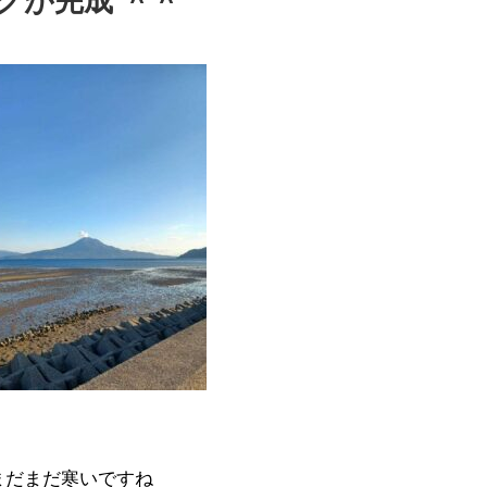
グが完成 ＾＾
まだまだ寒いですね