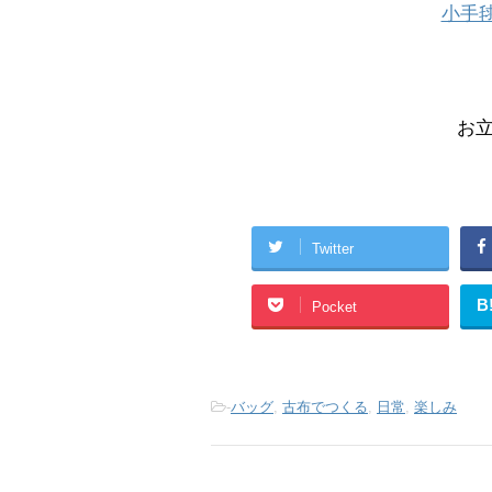
小手
お立
Twitter
B
Pocket
-
バッグ
,
古布でつくる
,
日常
,
楽しみ