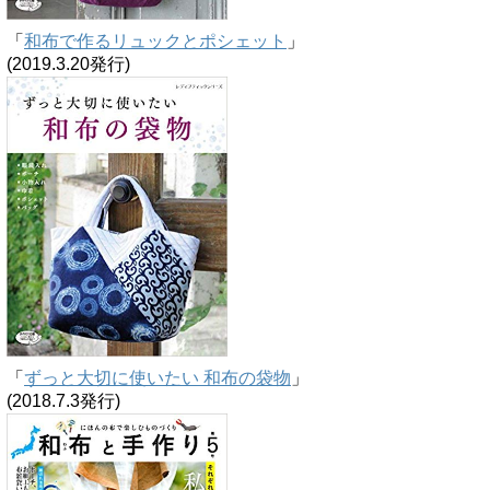
「
和布で作るリュックとポシェット
」
(2019.3.20発行)
「
ずっと大切に使いたい 和布の袋物
」
(2018.7.3発行)