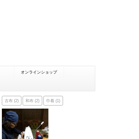
オンラインショップ
古布
和布
巾着
(2)
(2)
(1)