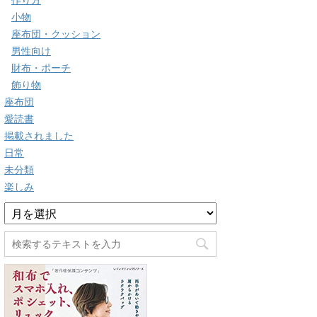
作り方
小物
座布団・クッション
男性向け
財布・ポーチ
飾り物
座布団
愛読書
掲載されました
日常
未分類
楽しみ
ア
ー
カ
イ
ブ