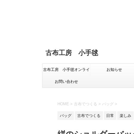
古布工房 小手毬
古布工房 小手毬オンライ
お知らせ
お問い合わせ
ンショップ
HOME
>
古布でつくる
>
バッグ
>
バッグ
古布でつくる
日常
楽しみ