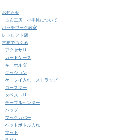
お知らせ
古布工房 小手毬について
パッチワーク教室
レトロフト店
古布でつくる
アクセサリー
カードケース
キーホルダー
クッション
ケータイ入れ・ストラップ
コースター
タペストリー
テーブルセンター
バッグ
ブックカバー
ペットボトル入れ
マット