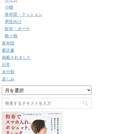
作り方
小物
座布団・クッション
男性向け
財布・ポーチ
飾り物
座布団
愛読書
掲載されました
日常
未分類
楽しみ
ア
ー
カ
イ
ブ