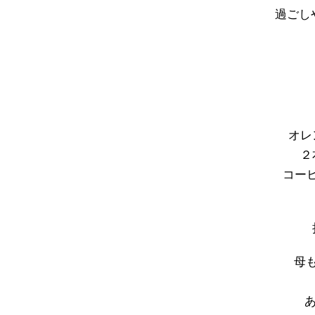
過ごし
オレ
２
コー
母