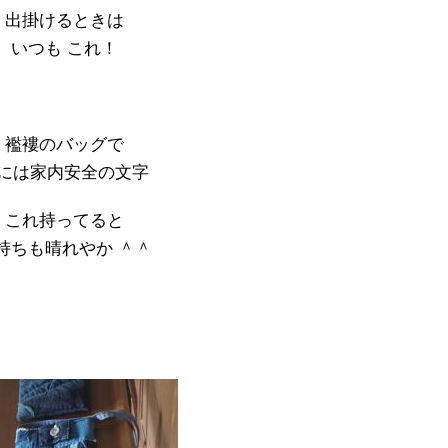
出掛けるときは
いつも これ！
襤褸のバッグで
には家内安全の文字
これ持ってると
持ちも晴れやか ＾＾