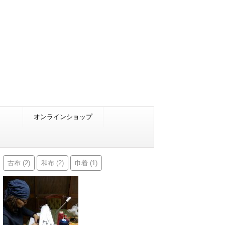
オンラインショップ
古布
和布
巾着
(2)
(2)
(1)