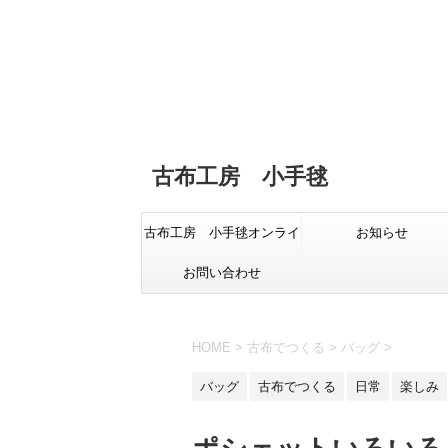
古布工房 小手毬
古布工房 小手毬オンライ
お知らせ
お問い合わせ
ンショップ
HOME
>
古布でつくる
>
バッグ
>
バッグ
古布でつくる
日常
楽しみ