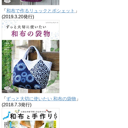
「
和布で作るリュックとポシェット
」
(2019.3.20発行)
「
ずっと大切に使いたい 和布の袋物
」
(2018.7.3発行)