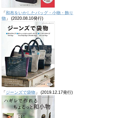
「
和布をいかしたバッグ・小物・飾り
物
」 (2020.08.10発行)
「
ジーンズで袋物
」 (2019.12.17発行)