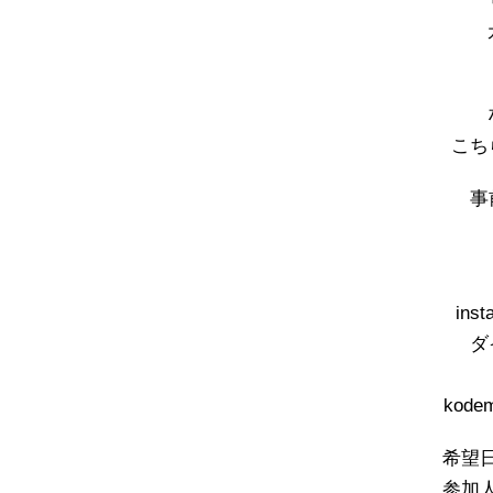
こち
事
inst
ダ
kode
希望
参加