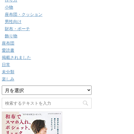
作り方
小物
座布団・クッション
男性向け
財布・ポーチ
飾り物
座布団
愛読書
掲載されました
日常
未分類
楽しみ
ア
ー
カ
イ
ブ