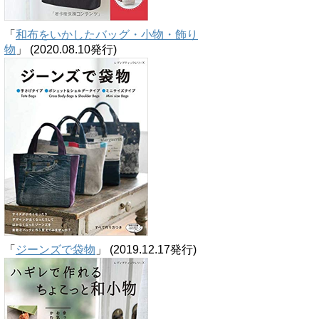
「
和布をいかしたバッグ・小物・飾り
物
」 (2020.08.10発行)
「
ジーンズで袋物
」 (2019.12.17発行)