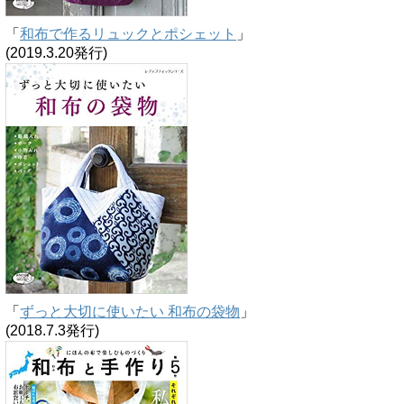
「
和布で作るリュックとポシェット
」
(2019.3.20発行)
「
ずっと大切に使いたい 和布の袋物
」
(2018.7.3発行)