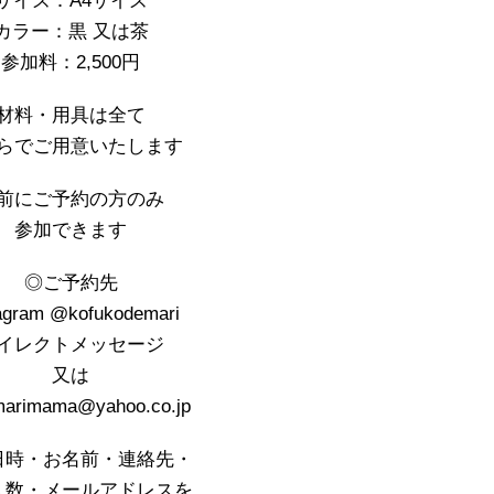
サイズ：A4サイズ
カラー：黒 又は茶
参加料：2,500円
材料・用具は全て
らでご用意いたします
前にご予約の方のみ
参加できます
◎ご予約先
agram @kofukodemari
イレクトメッセージ
又は
marimama@yahoo.co.jp
日時・お名前・連絡先・
人数・メールアドレスを