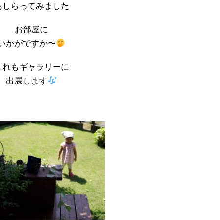
あしらってみました
お部屋に
いかがですか〜
これもギャラリーに
出展します