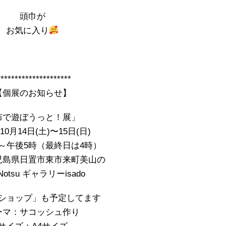
頭巾が
お気に入り
*********************
【個展のお知らせ】
布で遊ぼうっと！展」
0月14日(土)〜15日(日)
時～午後5時（最終日は4時）
児島県日置市東市来町美山の
oNotsu ギャラリーisado
ショップ」も予定してます
ーマ：サコッシュ作り