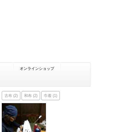
オンラインショップ
古布
和布
巾着
(2)
(2)
(1)