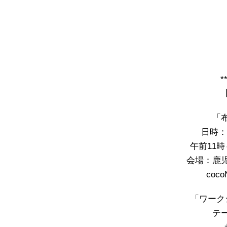
*
「
日時：1
午前11
会場：鹿
coc
「ワーク
テ