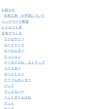
お知らせ
古布工房 小手毬について
パッチワーク教室
レトロフト店
古布でつくる
アクセサリー
カードケース
キーホルダー
クッション
ケータイ入れ・ストラップ
コースター
タペストリー
テーブルセンター
バッグ
ブックカバー
ペットボトル入れ
マット