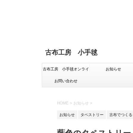
古布工房 小手毬
古布工房 小手毬オンライ
お知らせ
お問い合わせ
ンショップ
HOME
>
お知らせ
>
お知らせ
タペストリー
古布でつくる