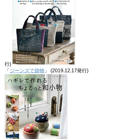
行)
「
ジーンズで袋物
」 (2019.12.17発行)