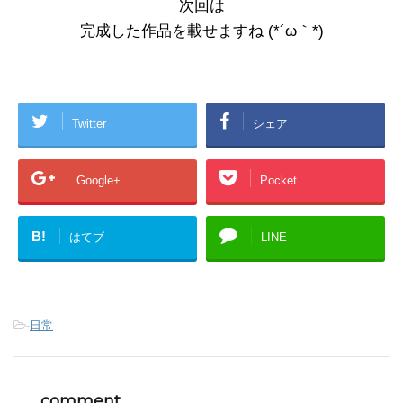
次回は
完成した作品を載せますね (*´ω｀*)
Twitter
シェア
Google+
Pocket
B!
はてブ
LINE
-
日常
comment