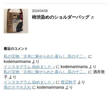
2024/04/08
柿渋染めのショルダーバッグ ♬
最近のコメント
私の宝物「古布に魅せられた暮らし 其の十二」
に
kodemarimama
より
インスタグラム 始めました ♪
に
kodemarimama
より
私の宝物「古布に魅せられた暮らし 其の十二」
に
酒井敦
子
より
インスタグラム 始めました ♪
に
渡辺秋子
より
母のスマホ入れ
に
kodemarimama
より