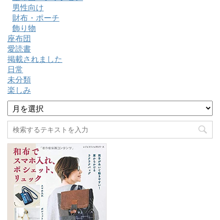
男性向け
財布・ポーチ
飾り物
座布団
愛読書
掲載されました
日常
未分類
楽しみ
ア
ー
カ
イ
ブ