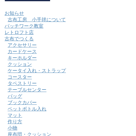
お知らせ
古布工房 小手毬について
パッチワーク教室
レトロフト店
古布でつくる
アクセサリー
カードケース
キーホルダー
クッション
ケータイ入れ・ストラップ
コースター
タペストリー
テーブルセンター
バッグ
ブックカバー
ペットボトル入れ
マット
作り方
小物
座布団・クッション