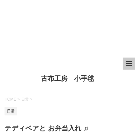
古布工房 小手毬
HOME
>
日常
>
日常
テディベアと お弁当入れ ♫