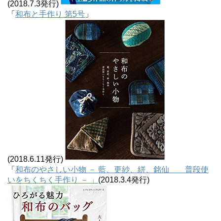
(2018.7.3発行)
「
和布と手作り 第5号
」
(2018.6.11発行)
「
和布のやさしい小物 － 藍、更紗、絣、銘仙 普段使
いをちくちく手作り － 」
(2018.3.4発行)