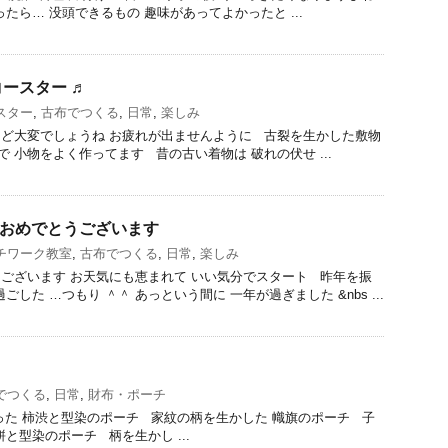
たら… 没頭できるもの 趣味があってよかったと ...
ースター ♬
スター
,
古布でつくる
,
日常
,
楽しみ
ど大変でしょうね お疲れが出ませんように 古裂を生かした敷物
で 小物をよく作ってます 昔の古い着物は 破れの伏せ ...
て おめでとうございます
チワーク教室
,
古布でつくる
,
日常
,
楽しみ
ございます お天気にも恵まれて いい気分でスタート 昨年を振
した …つもり ＾＾ あっという間に 一年が過ぎました &nbs ...
でつくる
,
日常
,
財布・ポーチ
た 柿渋と型染のポーチ 家紋の柄を生かした 幟旗のポーチ 子
と型染のポーチ 柄を生かし ...