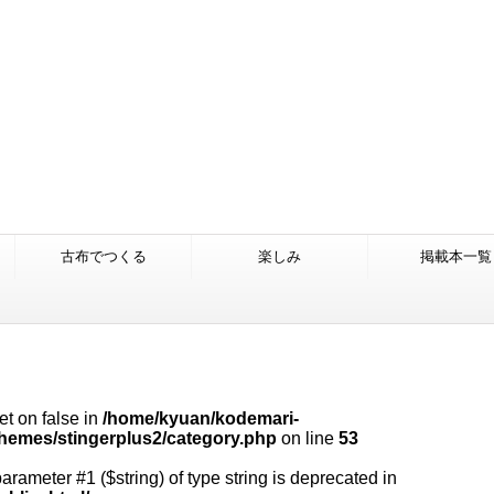
古布でつくる
楽しみ
掲載本一覧
et on false in
/home/kyuan/kodemari-
themes/stingerplus2/category.php
on line
53
 parameter #1 ($string) of type string is deprecated in