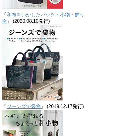
「
和布をいかしたバッグ・小物・飾り
物
」 (2020.08.10発行)
「
ジーンズで袋物
」 (2019.12.17発行)