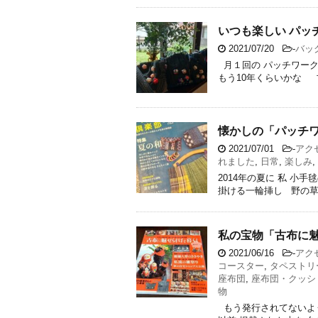
いつも楽しい パッ
2021/07/20
-
バッ
月１回の パッチワーク
もう10年くらいかな ブ
懐かしの「パッチ
2021/07/01
-
アク
れました
,
日常
,
楽しみ
,
2014年の夏に 私 小
掛ける一輪挿し 野の草花
私の宝物「古布に魅
2021/06/16
-
アク
コースター
,
タペストリ
座布団
,
座布団・クッシ
物
もう発行されてないよう