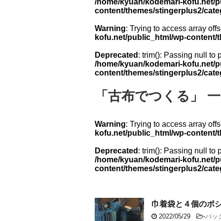
/home/kyuan/kodemari-kofu.net/p
content/themes/stingerplus2/cat
Warning
: Trying to access array offs
kofu.net/public_html/wp-content/
Deprecated
: trim(): Passing null to
/home/kyuan/kodemari-kofu.net/p
content/themes/stingerplus2/cat
「古布でつくる」 
Warning
: Trying to access array offs
kofu.net/public_html/wp-content/
Deprecated
: trim(): Passing null to
/home/kyuan/kodemari-kofu.net/p
content/themes/stingerplus2/cat
巾着袋と４個のポ
2022/05/29
-
バッ