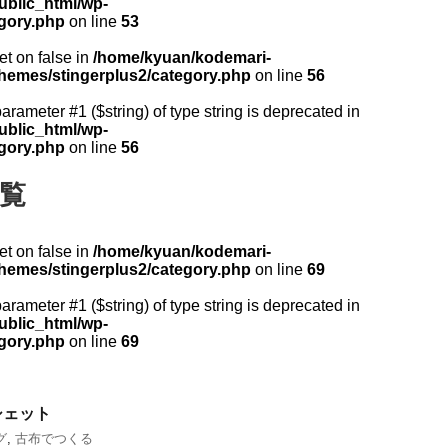
ublic_html/wp-
egory.php
on line
53
et on false in
/home/kyuan/kodemari-
themes/stingerplus2/category.php
on line
56
 parameter #1 ($string) of type string is deprecated in
ublic_html/wp-
egory.php
on line
56
一覧
et on false in
/home/kyuan/kodemari-
themes/stingerplus2/category.php
on line
69
 parameter #1 ($string) of type string is deprecated in
ublic_html/wp-
egory.php
on line
69
シェット
グ
,
古布でつくる