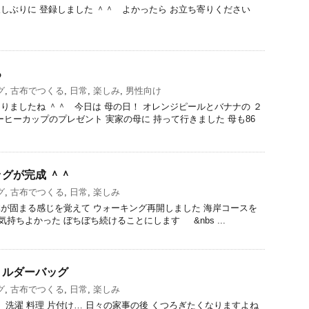
しぶりに 登録しました ＾＾ よかったら お立ち寄りください
ろ
グ
,
古布でつくる
,
日常
,
楽しみ
,
男性向け
りましたね ＾＾ 今日は 母の日！ オレンジピールとバナナの ２
ーヒーカップのプレゼント 実家の母に 持って行きました 母も86
グが完成 ＾＾
グ
,
古布でつくる
,
日常
,
楽しみ
が固まる感じを覚えて ウォーキング再開しました 海岸コースを
気持ちよかった ぼちぼち続けることにします &nbs ...
ョルダーバッグ
グ
,
古布でつくる
,
日常
,
楽しみ
洗濯 料理 片付け… 日々の家事の後 くつろぎたくなりますよね