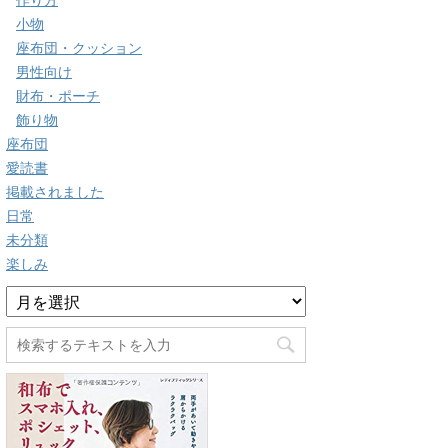
作り方
小物
座布団・クッション
男性向け
財布・ポーチ
飾り物
座布団
愛読書
掲載されました
日常
未分類
楽しみ
ア
ー
カ
イ
ブ