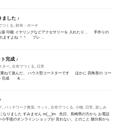
ました ♪
でつくる
,
財布・ポーチ
お薬 印鑑 イヤリングなどアクセサリーを 入れたり… 手作りの
れますよね ＾＾ プレ ...
ト完成 ♪
スター
,
古布でつくる
,
日常
重ねて遊んだ、 ハウス型コースターです ほかに 四角形の コー
完成 & ...
＾
グ
,
パッチワーク教室
,
マット
,
古布でつくる
,
小物
,
日常
,
楽しみ
なりました すみません m(__)m 先日、長崎県の方から お電話
か小手毬のオンラインショップが 見れない。とのこと 随分前から