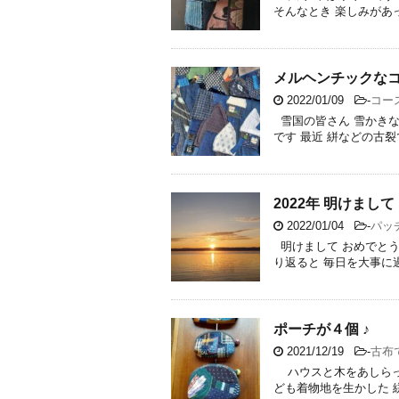
そんなとき 楽しみがあっ
メルヘンチックなコ
2022/01/09
-
コー
雪国の皆さん 雪かきな
です 最近 絣などの古裂
2022年 明けまし
2022/01/04
-
パッ
明けまして おめでとう
り返ると 毎日を大事に過ご
ポーチが４個 ♪
2021/12/19
-
古布
ハウスと木をあしらっ
ども着物地を生かした 絣