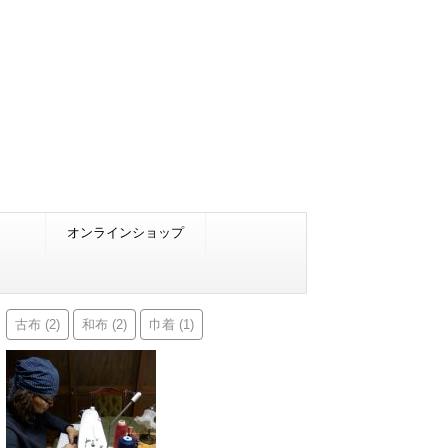
オンラインショップ
古布
和布
巾着
(2)
(2)
(1)