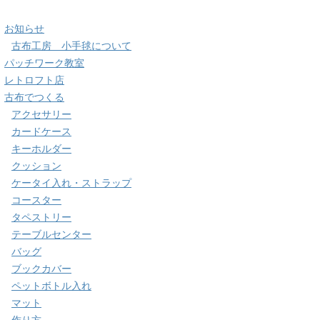
お知らせ
古布工房 小手毬について
パッチワーク教室
レトロフト店
古布でつくる
アクセサリー
カードケース
キーホルダー
クッション
ケータイ入れ・ストラップ
コースター
タペストリー
テーブルセンター
バッグ
ブックカバー
ペットボトル入れ
マット