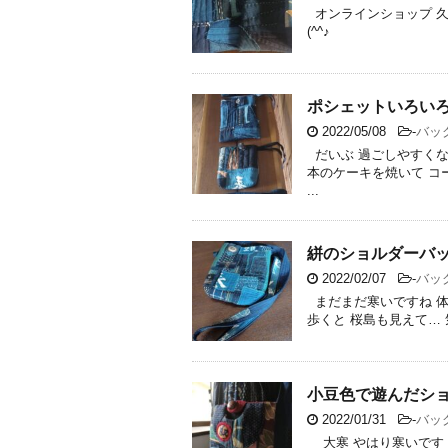
オンラインショップ 久
(^^♪
ポシェットいろい
2022/05/08
-
バッ
だいぶ 過ごしやすくな
本のケーキを焼いて コ
...
絣のショルダーバッ
2022/02/07
-
バッ
まだまだ寒いですね 体
歩くと 桜島も見えて… 
小豆色で遊んだシ
2022/01/31
-
バッ
大寒 やはり寒いです 