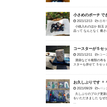
小さめのポーチ でき
2021/12/13
-
古布
小銭入れのほか 飴玉 
品って なんとなく 癒さ
コースターが５セッ
2021/12/11
-
コー
酒袋など６種類の布を 
スターも併せて ５セット
お久しぶりです ＾
2021/09/29
-
バッ
久しぶりのブログ更新に
をいただきました なぜ
...