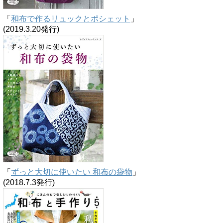
「
和布で作るリュックとポシェット
」
(2019.3.20発行)
「
ずっと大切に使いたい 和布の袋物
」
(2018.7.3発行)