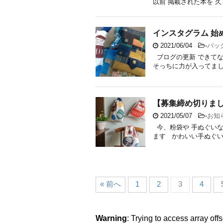
以前 掲載された本を 久
インスタグラム 始め
2021/06/04
-
バッ
ブログの更新 できてない
そっちに力が入ってました
【募集締め切りまし
2021/05/07
-
お知
今、粉袋や 手ぬぐいな
ます かわいい手ぬぐいを
« 前へ
1
2
3
4
Warning
: Trying to access array offs