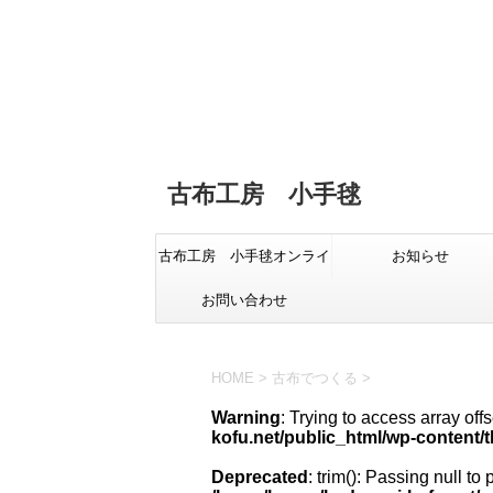
古布工房 小手毬
古布工房 小手毬オンライ
お知らせ
お問い合わせ
ンショップ
HOME
>
古布でつくる
>
Warning
: Trying to access array offs
kofu.net/public_html/wp-content/
Deprecated
: trim(): Passing null to