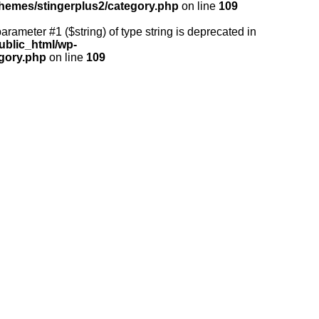
themes/stingerplus2/category.php
on line
109
 parameter #1 ($string) of type string is deprecated in
ublic_html/wp-
egory.php
on line
109