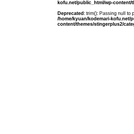
kofu.net/public_html/wp-content/
Deprecated
: trim(): Passing null to
/home/kyuan/kodemari-kofu.net/p
content/themes/stingerplus2/cat