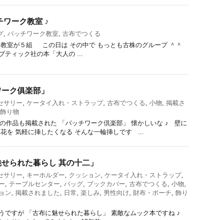
チワーク教室 ♪
グ
,
パッチワーク教室
,
古布でつくる
教室が５組 この日は その中で もっとも古株のグループ ＾＾
ティック社の本「大人の ...
ワーク俱楽部」
セサリー
,
ケータイ入れ・ストラップ
,
古布でつくる
,
小物
,
掲載さ
飾り物
手毬の作品も掲載された 「パッチワーク倶楽部」 懐かしいな ♪ 壁に
を 気軽に挿したくなる そんな一輪挿しです ...
せられた暮らし 其の十二」
セサリー
,
キーホルダー
,
クッション
,
ケータイ入れ・ストラップ
,
ー
,
テーブルセンター
,
バッグ
,
ブックカバー
,
古布でつくる
,
小物
,
ョン
,
掲載されました
,
日常
,
楽しみ
,
男性向け
,
財布・ポーチ
,
飾り
ですが 「古布に魅せられた暮らし」 素敵なムック本ですね ♪