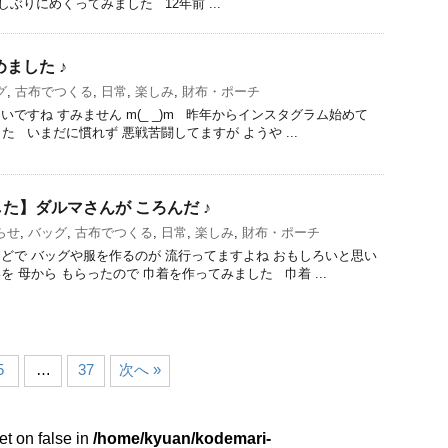
しぶりにめくってみました 12年前 ...
ました ♪
グ
,
古布でつくる
,
日常
,
楽しみ
,
財布・ポーチ
ですね すみません m(_ _)m 昨年からインスタグラム始めて
 いまだに慣れず 悪戦苦闘してますが ようや ...
た】ダルマさんが ころんだ ♪
らせ
,
バッグ
,
古布でつくる
,
日常
,
楽しみ
,
財布・ポーチ
どで バッグや服を作るのが 流行ってますよね おもしろいと思い
 母から もらったので 巾着を作ってみました 巾着 ...
5
…
37
次へ »
et on false in
/home/kyuan/kodemari-