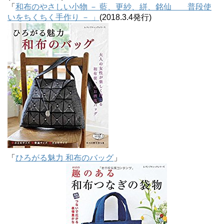
「
和布のやさしい小物 － 藍、更紗、絣、銘仙 普段使
いをちくちく手作り － 」
(2018.3.4発行)
「
ひろがる魅力 和布のバッグ
」