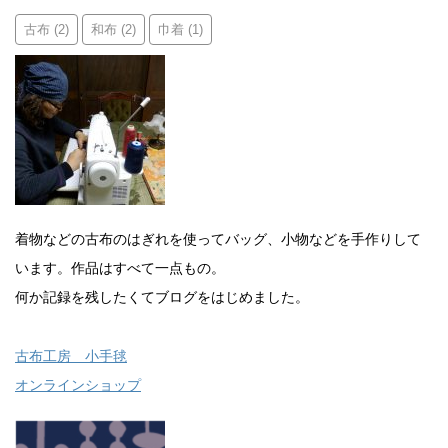
古布
和布
巾着
(2)
(2)
(1)
着物などの古布のはぎれを使ってバッグ、小物などを手作りして
います。作品はすべて一点もの。
何か記録を残したくてブログをはじめました。
古布工房 小手毬
オンラインショップ