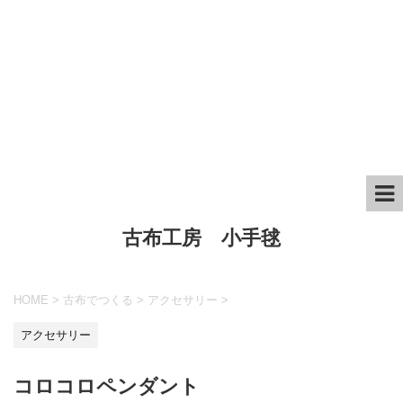
古布工房 小手毬
HOME
>
古布でつくる
>
アクセサリー
>
アクセサリー
コロコロペンダント