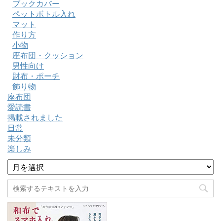
ブックカバー
ペットボトル入れ
マット
作り方
小物
座布団・クッション
男性向け
財布・ポーチ
飾り物
座布団
愛読書
掲載されました
日常
未分類
楽しみ
ア
ー
カ
イ
ブ