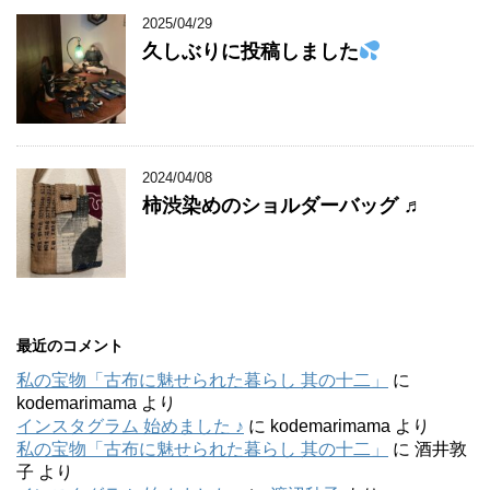
2025/04/29
久しぶりに投稿しました
2024/04/08
柿渋染めのショルダーバッグ ♬
最近のコメント
私の宝物「古布に魅せられた暮らし 其の十二」
に
kodemarimama
より
インスタグラム 始めました ♪
に
kodemarimama
より
私の宝物「古布に魅せられた暮らし 其の十二」
に
酒井敦
子
より