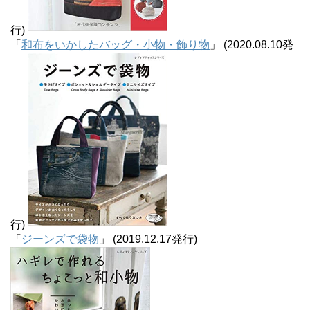
行)
「
和布をいかしたバッグ・小物・飾り物
」 (2020.08.10発
行)
「
ジーンズで袋物
」 (2019.12.17発行)