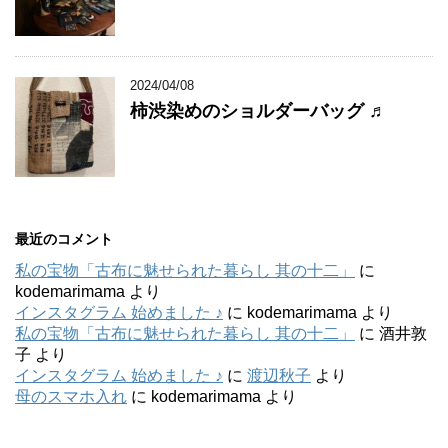
2024/04/08
柿渋染めのショルダーバッグ ♬
最近のコメント
私の宝物「古布に魅せられた暮らし 其の十二」
に
kodemarimama
より
インスタグラム 始めました ♪
に
kodemarimama
より
私の宝物「古布に魅せられた暮らし 其の十二」
に
酒井敦
子
より
インスタグラム 始めました ♪
に
渡辺秋子
より
母のスマホ入れ
に
kodemarimama
より