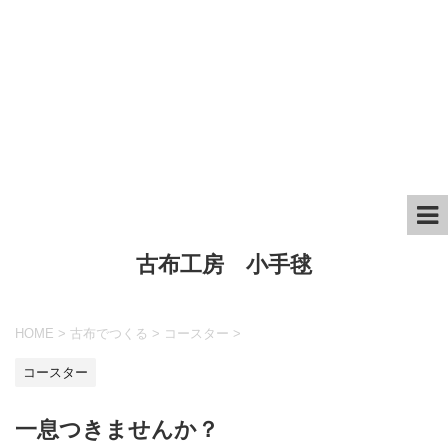
古布工房 小手毬
HOME
>
古布でつくる
>
コースター
>
コースター
一息つきませんか？