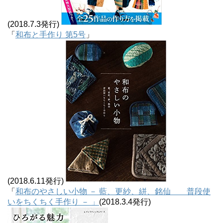
(2018.7.3発行)
「
和布と手作り 第5号
」
(2018.6.11発行)
「
和布のやさしい小物 － 藍、更紗、絣、銘仙 普段使
いをちくちく手作り － 」
(2018.3.4発行)