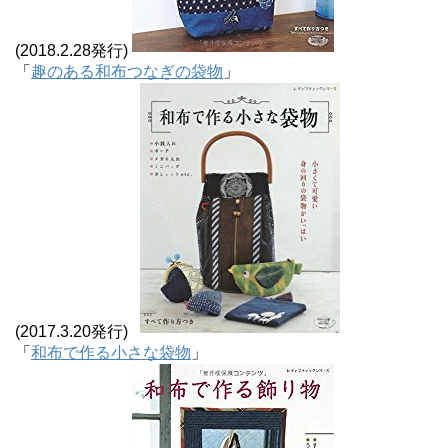
(2018.2.28発行)
「
趣のある和布つなぎの袋物
」
(2017.3.20発行)
「
和布で作る小さな袋物
」