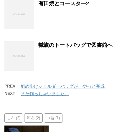
有田焼とコースター2
幟旗のトートバッグで図書館へ
PREV
斜め掛けショルダーバッグが、やっと完成
NEXT
また作っちゃいました。
古布
和布
巾着
(2)
(2)
(1)