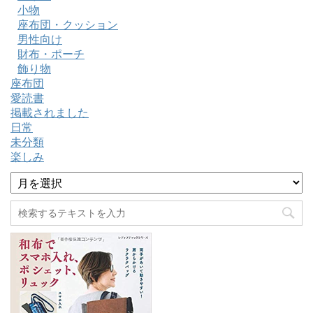
小物
座布団・クッション
男性向け
財布・ポーチ
飾り物
座布団
愛読書
掲載されました
日常
未分類
楽しみ
ア
ー
カ
イ
ブ