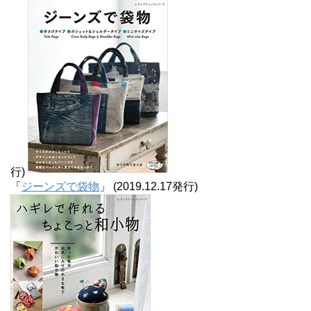
行)
「
ジーンズで袋物
」 (2019.12.17発行)