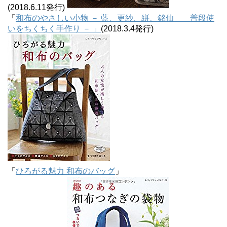
(2018.6.11発行)
「
和布のやさしい小物 － 藍、更紗、絣、銘仙 普段使
いをちくちく手作り － 」
(2018.3.4発行)
「
ひろがる魅力 和布のバッグ
」