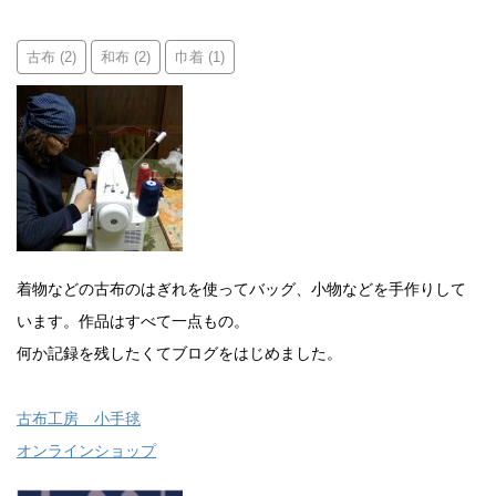
古布
和布
巾着
(2)
(2)
(1)
着物などの古布のはぎれを使ってバッグ、小物などを手作りして
います。作品はすべて一点もの。
何か記録を残したくてブログをはじめました。
古布工房 小手毬
オンラインショップ