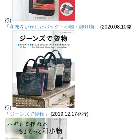
行)
「
和布をいかしたバッグ・小物・飾り物
」 (2020.08.10発
行)
「
ジーンズで袋物
」 (2019.12.17発行)