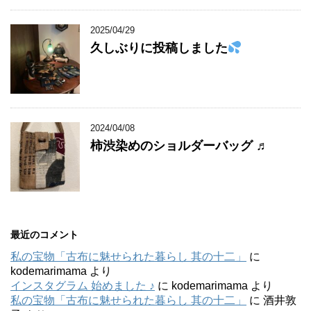
2025/04/29
久しぶりに投稿しました
2024/04/08
柿渋染めのショルダーバッグ ♬
最近のコメント
私の宝物「古布に魅せられた暮らし 其の十二」
に
kodemarimama
より
インスタグラム 始めました ♪
に
kodemarimama
より
私の宝物「古布に魅せられた暮らし 其の十二」
に
酒井敦