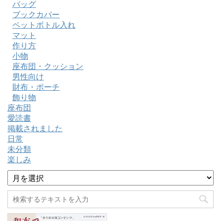
バッグ
ブックカバー
ペットボトル入れ
マット
作り方
小物
座布団・クッション
男性向け
財布・ポーチ
飾り物
座布団
愛読書
掲載されました
日常
未分類
楽しみ
ア
ー
カ
イ
ブ