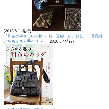
(2018.6.11発行)
「
和布のやさしい小物 － 藍、更紗、絣、銘仙 普段使
いをちくちく手作り － 」
(2018.3.4発行)