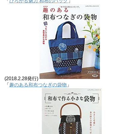
「
ひろがる魅力 和布のバッグ
」
(2018.2.28発行)
「
趣のある和布つなぎの袋物
」