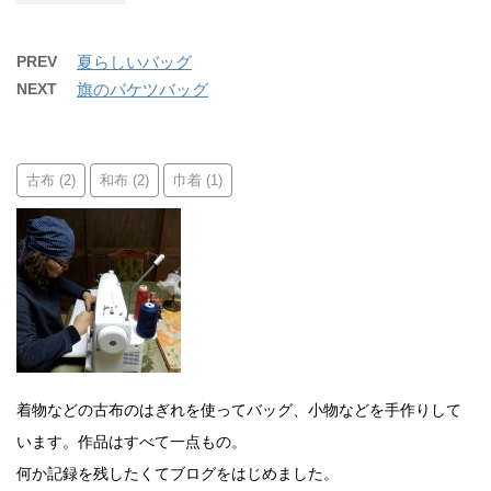
PREV
夏らしいバッグ
NEXT
旗のバケツバッグ
古布
和布
巾着
(2)
(2)
(1)
着物などの古布のはぎれを使ってバッグ、小物などを手作りして
います。作品はすべて一点もの。
何か記録を残したくてブログをはじめました。