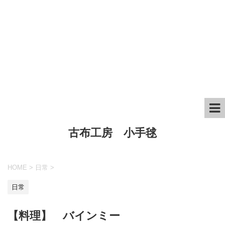
古布工房 小手毬
HOME
>
日常
>
日常
【料理】 バインミー