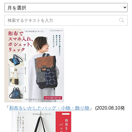
ア
ー
カ
イ
ブ
「
和布をいかしたバッグ・小物・飾り物
」 (2020.08.10発