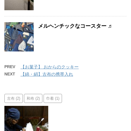
メルヘンチックなコースター ♬
PREV
【お菓子】 おからのクッキー
NEXT
【綿・絹】古布の携帯入れ
古布
和布
巾着
(2)
(2)
(1)