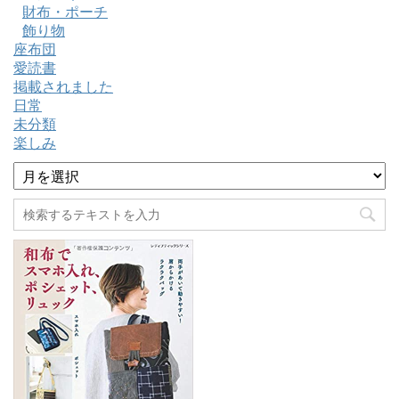
財布・ポーチ
飾り物
座布団
愛読書
掲載されました
日常
未分類
楽しみ
ア
ー
カ
イ
ブ