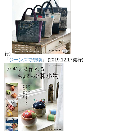
行)
「
ジーンズで袋物
」 (2019.12.17発行)