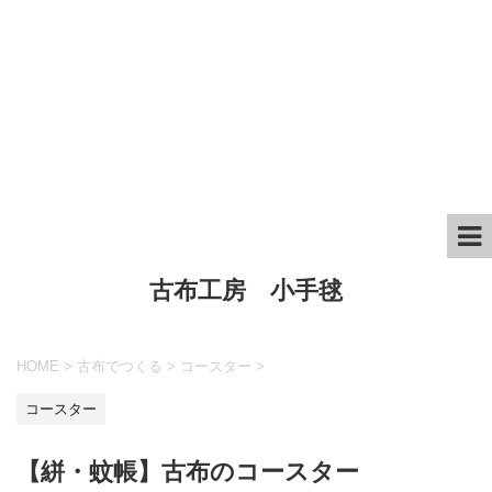
古布工房 小手毬
HOME
>
古布でつくる
>
コースター
>
コースター
【絣・蚊帳】古布のコースター