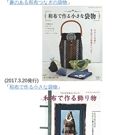
「
趣のある和布つなぎの袋物
」
(2017.3.20発行)
「
和布で作る小さな袋物
」