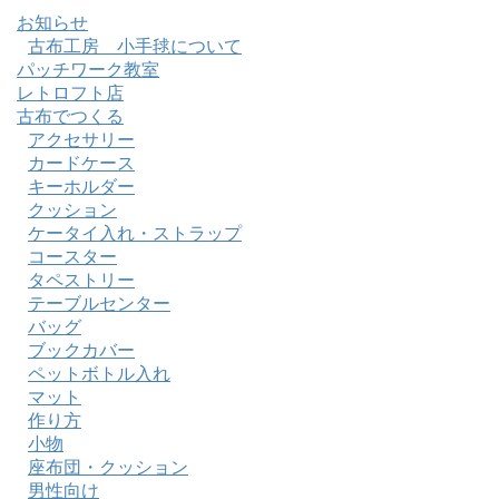
お知らせ
古布工房 小手毬について
パッチワーク教室
レトロフト店
古布でつくる
アクセサリー
カードケース
キーホルダー
クッション
ケータイ入れ・ストラップ
コースター
タペストリー
テーブルセンター
バッグ
ブックカバー
ペットボトル入れ
マット
作り方
小物
座布団・クッション
男性向け