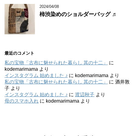
2024/04/08
柿渋染めのショルダーバッグ ♬
最近のコメント
私の宝物「古布に魅せられた暮らし 其の十二」
に
kodemarimama
より
インスタグラム 始めました ♪
に
kodemarimama
より
私の宝物「古布に魅せられた暮らし 其の十二」
に
酒井敦
子
より
インスタグラム 始めました ♪
に
渡辺秋子
より
母のスマホ入れ
に
kodemarimama
より