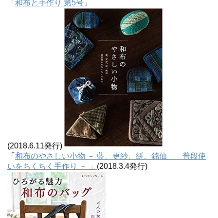
「
和布と手作り 第5号
」
(2018.6.11発行)
「
和布のやさしい小物 － 藍、更紗、絣、銘仙 普段使
いをちくちく手作り － 」
(2018.3.4発行)